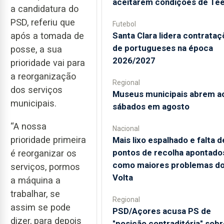
aceitarem condições de Te
a candidatura do
PSD, referiu que
Futebol
após a tomada de
Santa Clara lidera contrata
de portugueses na época
posse, a sua
2026/2027
prioridade vai para
a reorganização
Regional
dos serviços
Museus municipais abrem a
municipais.
sábados em agosto
“A nossa
Nacional
prioridade primeira
Mais lixo espalhado e falta d
pontos de recolha apontado
é reorganizar os
como maiores problemas d
serviços, pormos
Volta
a máquina a
trabalhar, se
Regional
assim se pode
PSD/Açores acusa PS de
dizer, para depois
"posição contraditória" sobr