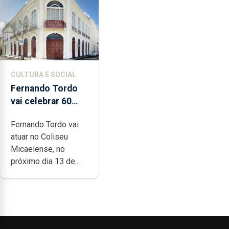
CULTURA E SOCIAL
Fernando Tordo
vai celebrar 60
anos de carreira
Fernando Tordo vai
no Coliseu
atuar no Coliseu
Micaelense
Micaelense, no
próximo dia 13 de...