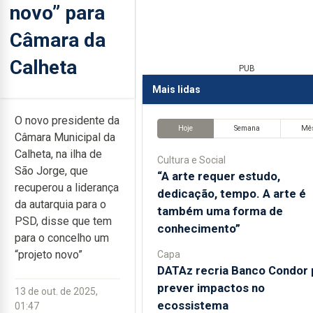
novo” para
Câmara da
Calheta
PUB
Mais lidas
O novo presidente da
Hoje
Semana
Mê
Câmara Municipal da
Calheta, na ilha de
Cultura e Social
São Jorge, que
“A arte requer estudo,
recuperou a liderança
dedicação, tempo. A arte é
da autarquia para o
também uma forma de
PSD, disse que tem
conhecimento”
para o concelho um
“projeto novo”
Capa
DATAz recria Banco Condor 
prever impactos no
13 de out. de 2025,
ecossistema
01:47