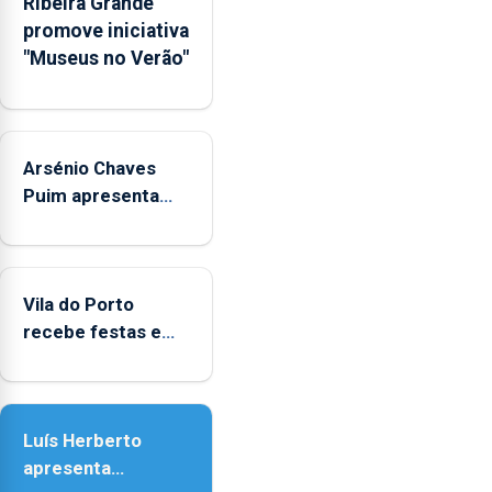
Ribeira Grande
Rede
promove iniciativa
Municipal
"Museus no Verão"
de
Museus
aos
sábados
Arsénio Chaves
durante
o
Puim apresenta
mês
obras na Biblioteca
de
de Vila do Porto
agosto,
entre
Vila do Porto
as
recebe festas em
14h00
honra de Nossa
e
Senhora da
as
Assunção
18h00.
Luís Herberto
apresenta