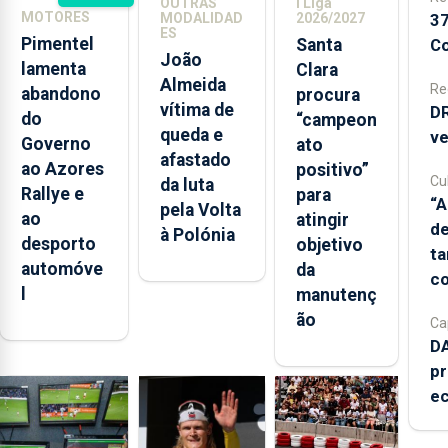
OUTRAS
I Liga
MOTORES
37
MODALIDAD
2026/2027
caminho
representar
ES
Pimentel
Co
Santa
por fazer na
as “verdes”
João
lamenta
10.ª época
Clara
de Ponta
Almeida
Re
consecutiva
abandono
Delgada
procura
vítima de
DR
na I Liga,
do
em
“campeon
queda e
ve
cuja edição
2026/2027
Governo
ato
afastado
2026/27
ao Azores
positivo”
Cul
da luta
começa na
Rallye e
para
“A
pela Volta
sexta-feira,
ao
atingir
de
à Polónia
avalia o ex-
desporto
objetivo
t
árbitro
automóve
da
co
Jorge
l
manutenç
Faustino
ão
Ca
DA
pr
e