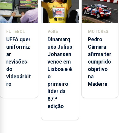
FUTEBOL
Volta
MOTORES
UEFA quer
Dinamarq
Pedro
uniformiz
uês Julius
Câmara
ar
Johansen
afirma ter
revisões
vence em
cumprido
do
Lisboa e é
objetivo
videoárbit
o
na
ro
primeiro
Madeira
líder da
87.ª
edição