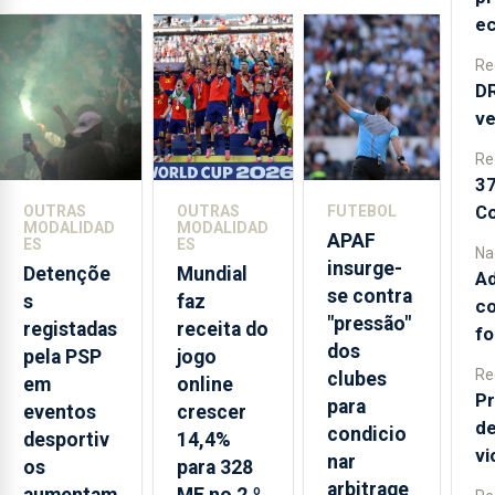
tendência
e
das épocas
passadas e
Re
é,
DR
atualmente,
ve
o clube que
Re
atua na I
37
Liga com
Co
OUTRAS
OUTRAS
FUTEBOL
mais
MODALIDAD
MODALIDAD
APAF
reforços
ES
ES
Na
insurge-
portugueses
Detençõe
Mundial
Ad
se contra
a integrarem
s
faz
co
"pressão"
o plantel
registadas
receita do
fo
dos
para a
pela PSP
jogo
Re
presente
clubes
em
online
Pr
temporada.
para
eventos
crescer
de
condicio
desportiv
14,4%
vi
nar
os
para 328
arbitrage
aumentam
ME no 2.º