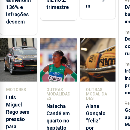
Re
m
DA
136% e
trimestre
ba
infrações
im
descem
In
Da
co
r
In
Ir
in
pr
MOTORES
OUTRAS
OUTRAS
m
MODALIDAD
MODALIDA
Luís
ES
DES
Re
Miguel
Natacha
Alana
Go
Rego sem
Candé em
Gonçalo
ap
pressão
quarto no
“feliz”
Ma
para
heptatlo
por