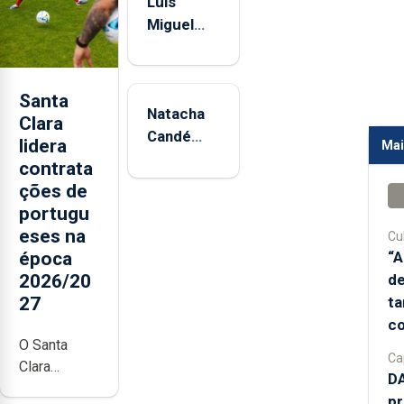
Luís
Portugal
Miguel
Rego
embalado
para o
Santa
Natacha
título
Clara
Candé
lidera
Mai
fecha
contrata
heptatlo
ções de
no quinto
portugu
lugar no
eses na
Cul
Mundial
época
“A
de Sub-
2026/20
de
20
27
t
co
O Santa
Ca
Clara
DA
inverteu a
pr