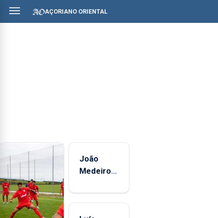
AÇORIANO ORIENTAL
João
Medeiros
mantém
30.º lugar
na Volta a