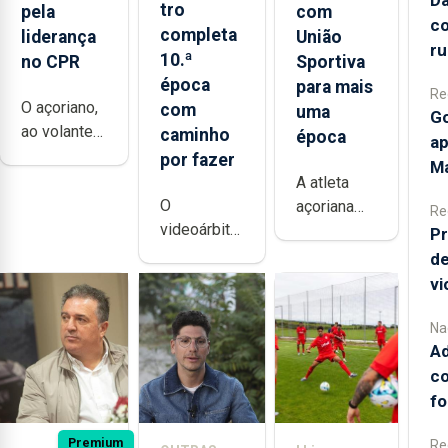
tro
pela
com
co
completa
liderança
União
r
10.ª
no CPR
Sportiva
época
para mais
Re
O açoriano,
com
uma
Go
ao volante
caminho
época
ap
de um
por fazer
Ma
Toyota GR
A atleta
Yaris Rally2,
O
açoriana
Re
conseguiu
videoárbitro
Sofia
Pr
garantir a
(VAR) foi
Ferreira
de
liderança do
das
renovou
vi
CPR, após o
mudanças
com o
segundo
mais
União
Na
lugar para o
marcantes
Ad
Sportiva
campeonato
e benéficas
por mais
co
no Rali da
para o
uma
fo
Madeira
futebol,
temporada,
Premium
mas tem
Re
voltando a