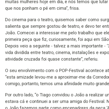
muitas mulheres hoje em dia, e nós temos que lutar p
que nos ponham o pé em cima”, frisa.
Do cinema para o teatro, quisemos saber como surg
salienta que sempre gostou de teatro, e devo ter en
João. Comecei a interessar-me pelo trabalho que ele
primeira peça que fiz, curiosamente, foi aqui em São
Depois veio a seguinte - talvez a mais importante -
vida dividida entre teatro, cinema, instalações e ex
atividade cruzada foi quase constante”, referiu.
O seu envolvimento com o POP-Festival acontece a
“esta amizade levou-me a aproximar-me da Corredor
comigo, portanto, temos uma afinidade muito grande
Por outro lado, “o Tiago convidou o João a realiza
estava cá e continuei a ser uma amiga do Festival. 
o João fazemos parte como encenadores da peça ‘At