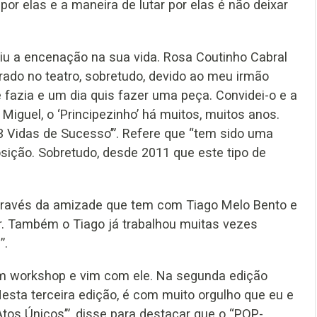
or elas e a maneira de lutar por elas é não deixar
iu a encenação na sua vida. Rosa Coutinho Cabral
trado no teatro, sobretudo, devido ao meu irmão
 fazia e um dia quis fazer uma peça. Convidei-o e a
 Miguel, o ‘Principezinho’ há muitos, muitos anos.
 ‘3 Vidas de Sucesso’”. Refere que “tem sido uma
posição. Sobretudo, desde 2011 que este tipo de
través da amizade que tem com Tiago Melo Bento e
. Também o Tiago já trabalhou muitas vezes
”.
r um workshop e vim com ele. Na segunda edição
Nesta terceira edição, é com muito orgulho que eu e
os Únicos’”, disse para destacar que o “POP-