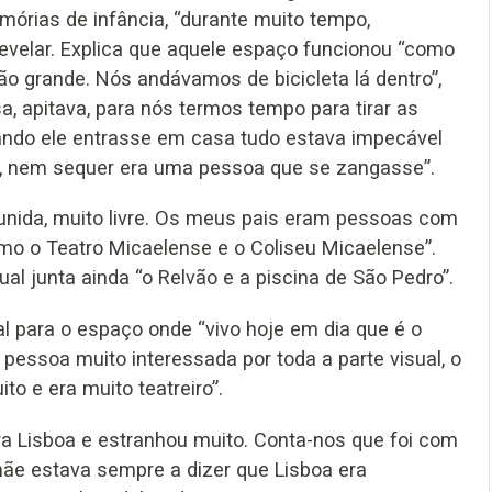
emórias de infância, “durante muito tempo,
evelar. Explica que aquele espaço funcionou “como
ão grande. Nós andávamos de bicicleta lá dentro”,
, apitava, para nós termos tempo para tirar as
e quando ele entrasse em casa tudo estava impecável
de, nem sequer era uma pessoa que se zangasse”.
 unida, muito livre. Os meus pais eram pessoas com
omo o Teatro Micaelense e o Coliseu Micaelense”.
ual junta ainda “o Relvão e a piscina de São Pedro”.
l para o espaço onde “vivo hoje em dia que é o
pessoa muito interessada por toda a parte visual, o
to e era muito teatreiro”.
ra Lisboa e estranhou muito. Conta-nos que foi com
mãe estava sempre a dizer que Lisboa era