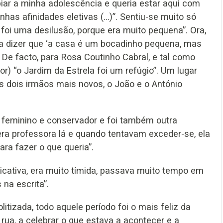
ipiar a minha adolescência e queria estar aqui com
s afinidades eletivas (...)”. Sentiu-se muito só
oi uma desilusão, porque era muito pequena”. Ora,
ava dizer que ‘a casa é um bocadinho pequena, mas
. De facto, para Rosa Coutinho Cabral, e tal como
r) “o Jardim da Estrela foi um refúgio”. Um lugar
dois irmãos mais novos, o João e o António
u feminino e conservador e foi também outra
e era professora lá e quando tentavam exceder-se, ela
ara fazer o que queria”.
nicativa, era muito tímida, passava muito tempo em
 na escrita”.
litizada, todo aquele período foi o mais feliz da
 rua, a celebrar o que estava a acontecer e a