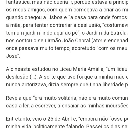
fantástica, mas não queria ir, porque estava a princ
os meus amigos, com quem começava a criar as minha
quando chegou a Lisboa e “a casa para onde fomos f
a mãe, para tentar contrariar a desilusão, “costum
tem um jardim lindo aqui ao pé”, o Jardim da Estrela
nos contou o seu irmão João Cabral (ator e encenado
onde passava muito tempo, sobretudo “com os meus 
José”.
A cineasta estudou no Liceu Maria Amália, “um lice
desilusão (...). A sorte que tive foi que a minha mã
nunca autorizava, dizia sempre que tinha liberdade p
Revela que “era muito solitária, não era muito comu
casa a ler, a escrever, a ensaiar as minhas incursões
Entretanto, veio o 25 de Abril e, “embora não fosse po
minha vida, politicamente falando. Passei os dias na