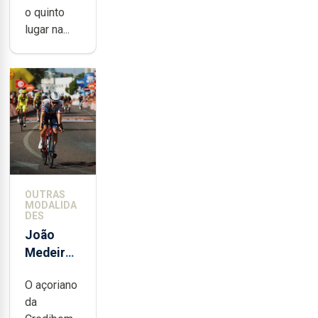
20
o quinto
lugar na...
OUTRAS
MODALIDA
DES
João
Medeiros
mantém
O açoriano
30.º lugar
da
na Volta a