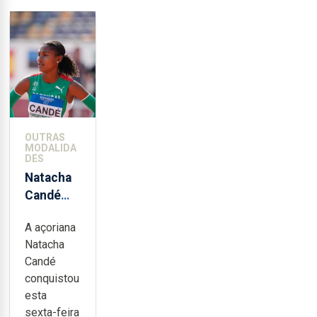
OUTRAS
MODALIDA
DES
Natacha
Candé
fecha
A açoriana
heptatlo
Natacha
no quinto
Candé
lugar no
conquistou
Mundial
esta
de Sub-
sexta-feira