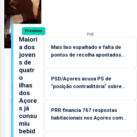
Premium
PUB
Maiori
a dos
Mais lixo espalhado e falta de
joven
pontos de recolha apontados
s de
como maiores problemas do
quatr
Volta
Primeiro
o
inquérito
PSD/Açores acusa PS de
ilhas
regional
"posição contraditória" sobre
dos
com dados
evolução turística
Açore
por ilhas -
s já
Corvo,
PRR financia 767 respostas
consu
Faial,
habitacionais nos Açores com
Flores e
miu
investimento de 65 ME
Pico -
bebid