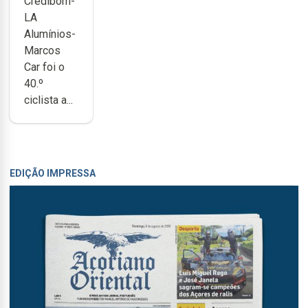
Credibom-
Portugal
LA
Alumínios-
Marcos
Car foi o
40.º
ciclista a...
EDIÇÃO IMPRESSA