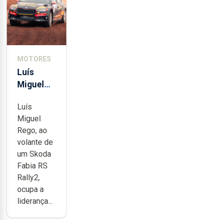
MOTORES
Luís
Miguel
Rego
Luís
embalado
Miguel
para o
Rego, ao
título
volante de
um Skoda
Fabia RS
Rally2,
ocupa a
liderança...