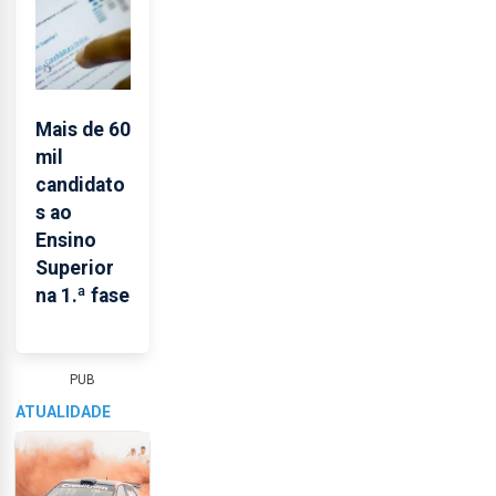
Mais de 60
mil
candidato
s ao
Ensino
Superior
na 1.ª fase
PUB
Atualidade nacional e internacional
ATUALIDADE