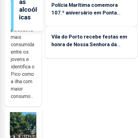
revela que
as
Polícia Marítima comemora
o álcool é
alcoól
107.º aniversário em Ponta
a
icas
Delgada entre os dias 5 e 13 de
substância
setembro
psicoativa
Vila do Porto recebe festas em
mais
honra de Nossa Senhora da
consumida
Assunção
entre os
jovens e
identifica o
Pico como
a ilha com
maior
consumo...