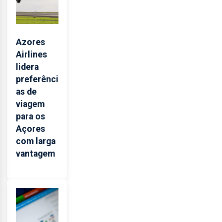
Azores
Airlines
lidera
preferênci
as de
viagem
para os
Açores
com larga
vantagem