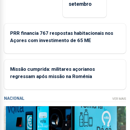
setembro
e núcleos
museológicos
integrados na Rede
Municipal de
Museus aos
PRR financia 767 respostas habitacionais nos
sábados durante o
Açores com investimento de 65 ME
mês de agosto, entre
as 14h00 e as
18h00.
Missão cumprida: militares açorianos
regressam após missão na Roménia
NACIONAL
VER MAIS