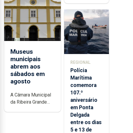
contraditória"
sobre
evolução
turística
Museus
municipais
REGIONAL
abrem aos
Polícia
sábados em
Marítima
agosto
comemora
107.º
A Câmara Municipal
aniversário
da Ribeira Grande
em Ponta
está a promover a
Delgada
iniciativa “Museus no
entre os dias
Verão”, que garante a
5 e 13 de
abertura dos museus