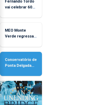
e
Fernando Tordo
2025
vai celebrar 60
anos de carreira
no Coliseu
Micaelense
MEO Monte
Verde regressa
com reforço da
acessibilidade
Conservatório de
Ponta Delgada
vai contar com
novos
instrumentos