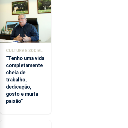
de
lapas
entre
2022
e
2026.
A
CULTURA E SOCIAL
ilha
“Tenho uma vida
das
completamente
Flores
cheia de
apresenta
trabalho,
um
dedicação,
“decréscimo
gosto e muita
significativo”
paixão”
da
CPUE
entre
2022