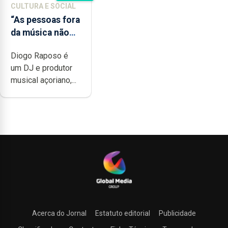
CULTURA E SOCIAL
“As pessoas fora
da música não
têm a noção do
Diogo Raposo é
quão difícil é
um DJ e produtor
produzir uma
musical açoriano,...
música”
Acerca do Jornal
Estatuto editorial
Publicidade