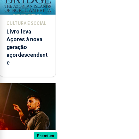
CULTURA E SOCIAL
Livro leva
Açores à nova
geração
açordescendent
e
Premium