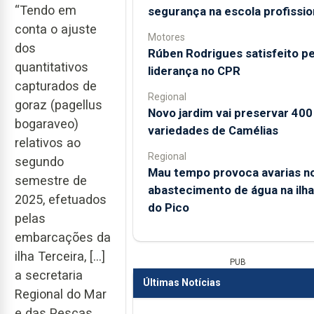
“Tendo em
segurança na escola profissio
conta o ajuste
Motores
dos
Rúben Rodrigues satisfeito pe
quantitativos
liderança no CPR
capturados de
Regional
goraz (pagellus
Novo jardim vai preservar 400
bogaraveo)
variedades de Camélias
relativos ao
Regional
segundo
Mau tempo provoca avarias n
semestre de
abastecimento de água na ilha
2025, efetuados
do Pico
pelas
embarcações da
ilha Terceira, […]
PUB
a secretaria
Últimas Notícias
Regional do Mar
e das Pescas