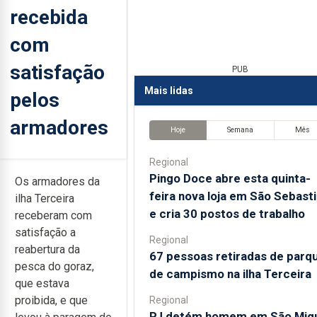
recebida
com
satisfação
PUB
Mais lidas
pelos
armadores
Hoje
Semana
Mês
Regional
Pingo Doce abre esta quinta-
Os armadores da
feira nova loja em São Sebast
ilha Terceira
e cria 30 postos de trabalho
receberam com
satisfação a
Regional
reabertura da
67 pessoas retiradas de parq
pesca do goraz,
de campismo na ilha Terceira
que estava
proibida, e que
Regional
PJ detém homem em São Mig