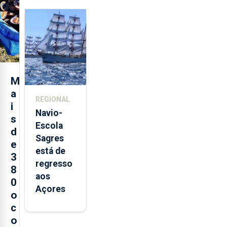
quinta-
feira nova
loja em
São
Sebastião
e cria 30
postos de
M
trabalho
a
REGIONAL
i
Navio-
s
Escola
d
Sagres
e
está de
3
regresso
8
aos
0
Açores
o
c
o