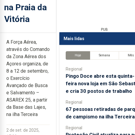
na Praia da
Vitória
PUB
Mais lidas
A Força Aérea,
através do Comando
Hoje
Semana
Mês
da Zona Aérea dos
Açores organiza, de
Regional
8 a 12 de setembro,
Pingo Doce abre esta quinta-
o Exercício
feira nova loja em São Sebas
Avançado de Busca
e cria 30 postos de trabalho
e Salvamento –
ASAREX 25, a partir
Regional
da Base das Lajes,
67 pessoas retiradas de par
na ilha Terceira
de campismo na ilha Terceira
Regional
2 de set. de 2025,
Proteção Civil atualiza para 