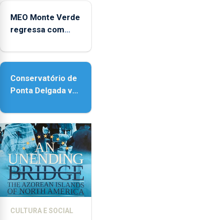
Micaelense
MEO Monte Verde
regressa com
reforço da
acessibilidade
Conservatório de
Ponta Delgada vai
contar com novos
instrumentos
CULTURA E SOCIAL