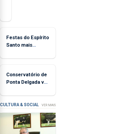
Açores
registaram
mais
de
380
Festas do Espírito
ocorrências
Santo mais
e
ecológicas
mais
de
160
Conservatório de
inspeções
Ponta Delgada vai
relacionadas
contar com novos
com
instrumentos
a
apanha
CULTURA & SOCIAL
VER MAIS
ilegal
de
lapas
entre