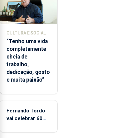
2022
e
2026.
A
CULTURA E SOCIAL
ilha
“Tenho uma vida
das
completamente
Flores
cheia de
apresenta
trabalho,
um
dedicação, gosto
“decréscimo
e muita paixão”
significativo”
da
CPUE
entre
2022
Fernando Tordo
e
vai celebrar 60
2025
anos de carreira
no Coliseu