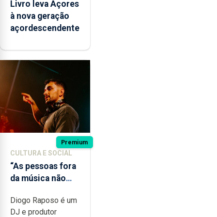
Livro leva Açores
à nova geração
açordescendente
Premium
CULTURA E SOCIAL
“As pessoas fora
da música não
têm a noção do
Diogo Raposo é um
quão difícil é
DJ e produtor
produzir uma