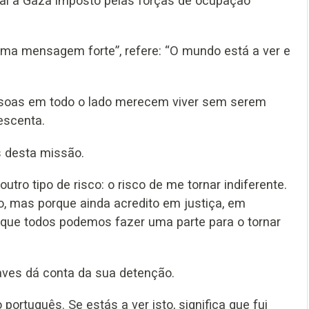
gal a Gaza imposto pelas forças de ocupação
 uma mensagem forte”, refere: “O mundo está a ver e
essoas em todo o lado merecem viver sem serem
escenta.
s desta missão.
o tipo de risco: o risco de me tornar indiferente.
o, mas porque ainda acredito em justiça, em
 que todos podemos fazer uma parte para o tornar
haves dá conta da sua detenção.
rtuguês. Se estás a ver isto, significa que fui