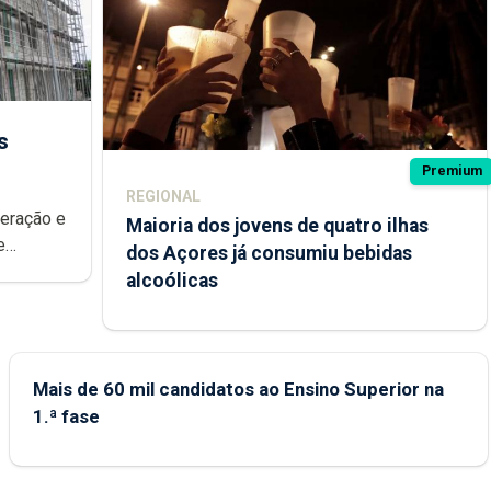
s
Premium
REGIONAL
peração e
Maioria dos jovens de quatro ilhas
e
dos Açores já consumiu bebidas
ional.
alcoólicas
Mais de 60 mil candidatos ao Ensino Superior na
1.ª fase