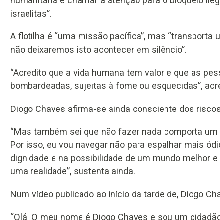
humanitária e chamar a atenção para o bloqueio ile
israelitas”.
A flotilha é “uma missão pacífica”, mas “transporta
não deixaremos isto acontecer em silêncio”.
“Acredito que a vida humana tem valor e que as p
bombardeadas, sujeitas à fome ou esquecidas”, acr
Diogo Chaves afirma-se ainda consciente dos risco
“Mas também sei que não fazer nada comporta um outr
Por isso, eu vou navegar não para espalhar mais ódi
dignidade e na possibilidade de um mundo melhor e
uma realidade”, sustenta ainda.
Num vídeo publicado ao início da tarde de, Diogo C
“Olá. O meu nome é Diogo Chaves e sou um cidadão po