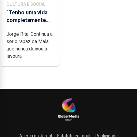
CULTURA E SOCIAL
“Tenho uma vida
completamente
cheia de trabalho,
Jorge Rita. Continua a
dedicação, gosto
ser o rapaz da Maia
e muita paixão”
que nunca deixou a
lavoura....
Acerca do Jornal
Estatuto editorial
Publicidade