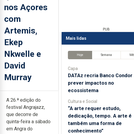
nos Açores
com
Artemis,
PUB
Mais lidas
Ekep
Nkwelle e
Hoje
Semana
Mê
David
Capa
Murray
DATAz recria Banco Condor 
prever impactos no
ecossistema
A 26.ª edição do
Cultura e Social
festival Angrajazz,
“A arte requer estudo,
que decorre de
dedicação, tempo. A arte é
quinta-feira a sábado
também uma forma de
em Angra do
conhecimento”