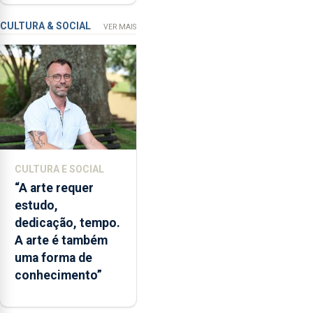
nos Açores
dados
recolhidos
CULTURA & SOCIAL
VER MAIS
em
tempo
quase
real
e
simular
diferentes
cenários
CULTURA E SOCIAL
ambientais,
“A arte requer
numa
estudo,
ferramenta
dedicação, tempo.
que
A arte é também
poderá
uma forma de
apoiar
conhecimento”
a
gestão
das