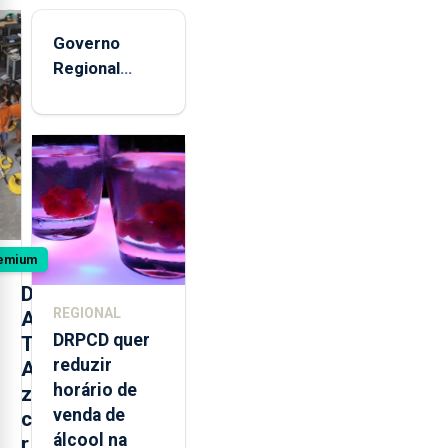
Governo
Regional
entregou 12
apartamentos
na freguesia
da Maia
emium
D
REGIONAL
A
DRPCD quer
T
reduzir
A
horário de
z
venda de
c
álcool na
r