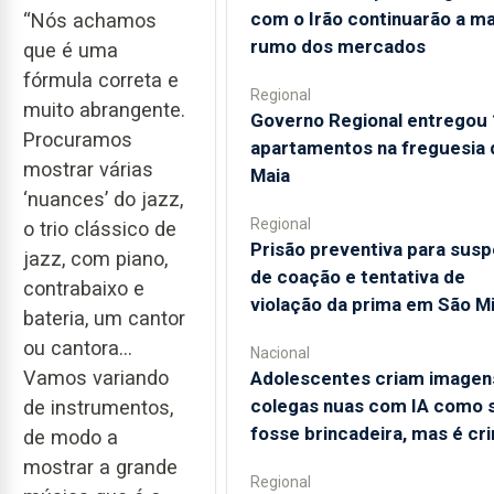
com o Irão continuarão a m
“Nós achamos
rumo dos mercados
que é uma
fórmula correta e
Regional
muito abrangente.
Governo Regional entregou
Procuramos
apartamentos na freguesia 
mostrar várias
Maia
‘nuances’ do jazz,
Regional
o trio clássico de
Prisão preventiva para susp
jazz, com piano,
de coação e tentativa de
contrabaixo e
violação da prima em São M
bateria, um cantor
ou cantora…
Nacional
Vamos variando
Adolescentes criam imagen
colegas nuas com IA como 
de instrumentos,
fosse brincadeira, mas é cr
de modo a
mostrar a grande
Regional