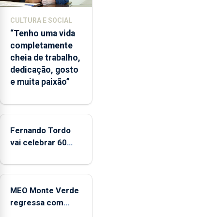
desfavorável
à
CULTURA E SOCIAL
proposta
“Tenho uma vida
do
completamente
Chega,
cheia de trabalho,
critica
dedicação, gosto
também
e muita paixão”
a
possibilidade
das
marcas
Fernando Tordo
brancas
vai celebrar 60
poderem
anos de carreira
ostentar
no Coliseu
a
Micaelense
Marca
MEO Monte Verde
Açores
regressa com
reforço da