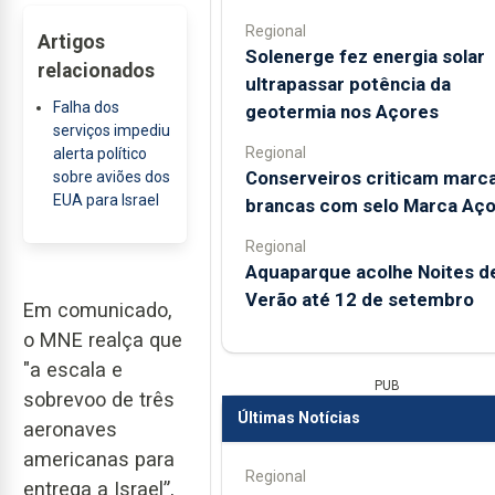
Regional
Artigos
Solenerge fez energia solar
relacionados
ultrapassar potência da
Falha dos
geotermia nos Açores
serviços impediu
Regional
alerta político
Conserveiros criticam marc
sobre aviões dos
EUA para Israel
brancas com selo Marca Aç
Regional
Aquaparque acolhe Noites d
Verão até 12 de setembro
Em comunicado,
o MNE realça que
"a escala e
PUB
sobrevoo de três
Últimas Notícias
aeronaves
americanas para
Regional
entrega a Israel”,