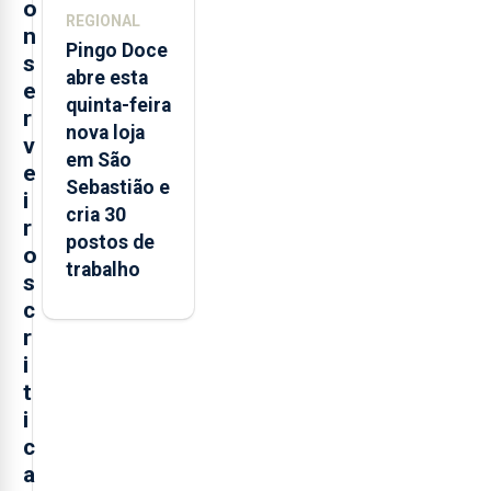
o
REGIONAL
n
Pingo Doce
s
abre esta
e
quinta-feira
r
nova loja
v
em São
e
Sebastião e
i
cria 30
r
postos de
o
trabalho
s
c
r
i
t
i
c
a