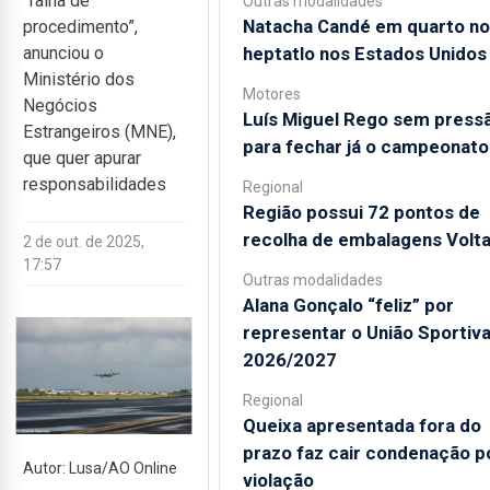
“falha de
Outras modalidades
Natacha Candé em quarto no
procedimento”,
heptatlo nos Estados Unidos
anunciou o
Ministério dos
Motores
Negócios
Luís Miguel Rego sem press
Estrangeiros (MNE),
para fechar já o campeonato
que quer apurar
responsabilidades
Regional
Região possui 72 pontos de
recolha de embalagens Volt
2 de out. de 2025,
17:57
Outras modalidades
Alana Gonçalo “feliz” por
representar o União Sportiv
2026/2027
Regional
Queixa apresentada fora do
prazo faz cair condenação p
Autor: Lusa/AO Online
violação