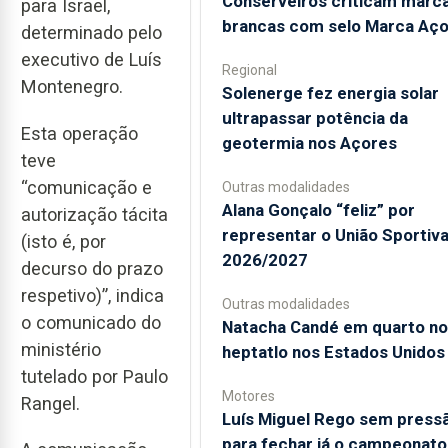
Conserveiros criticam marc
para Israel,
brancas com selo Marca Aç
determinado pelo
executivo de Luís
Regional
Montenegro.
Solenerge fez energia solar
ultrapassar potência da
Esta operação
geotermia nos Açores
teve
“comunicação e
Outras modalidades
Alana Gonçalo “feliz” por
autorização tácita
representar o União Sportiv
(isto é, por
2026/2027
decurso do prazo
respetivo)”, indica
Outras modalidades
o comunicado do
Natacha Candé em quarto no
ministério
heptatlo nos Estados Unidos
tutelado por Paulo
Motores
Rangel.
Luís Miguel Rego sem press
para fechar já o campeonato