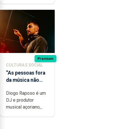
Premium
CULTURA E SOCIAL
“As pessoas fora
da música não
têm a noção do
Diogo Raposo é um
quão difícil é
DJ e produtor
produzir uma
musical açoriano,...
música”