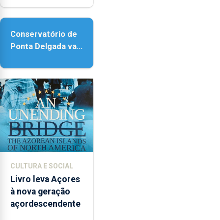
acessibilidade
Conservatório de
Ponta Delgada vai
contar com novos
instrumentos
CULTURA E SOCIAL
Livro leva Açores
à nova geração
açordescendente