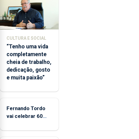
desde
o
início
da
época
CULTURA E SOCIAL
balnear
“Tenho uma vida
completamente
cheia de trabalho,
dedicação, gosto
e muita paixão”
Fernando Tordo
vai celebrar 60
anos de carreira
no Coliseu