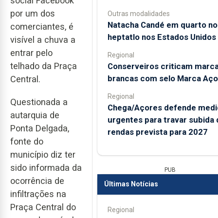
social Facebook
por um dos
Outras modalidades
Natacha Candé em quarto no
comerciantes, é
heptatlo nos Estados Unidos
visível a chuva a
entrar pelo
Regional
telhado da Praça
Conserveiros criticam marc
brancas com selo Marca Aço
Central.
Regional
Questionada a
Chega/Açores defende medi
autarquia de
urgentes para travar subida 
Ponta Delgada,
rendas prevista para 2027
fonte do
município diz ter
sido informada da
PUB
ocorrência de
Últimas Notícias
infiltrações na
Praça Central do
Regional