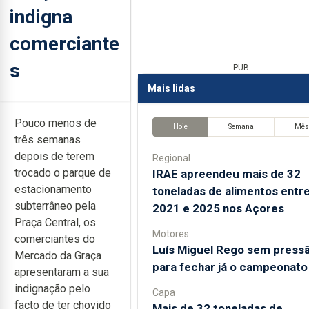
indigna
comerciante
s
PUB
Mais lidas
Pouco menos de
Hoje
Semana
Mê
três semanas
depois de terem
Regional
trocado o parque de
IRAE apreendeu mais de 32
estacionamento
toneladas de alimentos entr
subterrâneo pela
2021 e 2025 nos Açores
Praça Central, os
Motores
comerciantes do
Luís Miguel Rego sem press
Mercado da Graça
para fechar já o campeonato
apresentaram a sua
indignação pelo
Capa
facto de ter chovido
Mais de 32 toneladas de