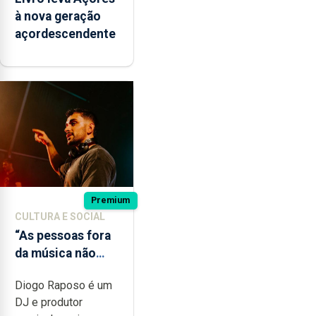
à nova geração
açordescendente
Premium
CULTURA E SOCIAL
“As pessoas fora
da música não
têm a noção do
Diogo Raposo é um
quão difícil é
DJ e produtor
produzir uma