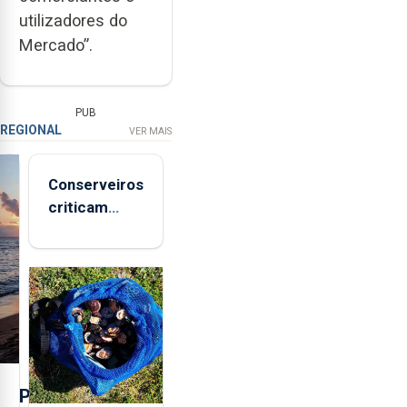
utilizadores do
Mercado”.
PUB
REGIONAL
VER MAIS
Conserveiros
criticam
marcas
brancas com
selo Marca
Açores
P