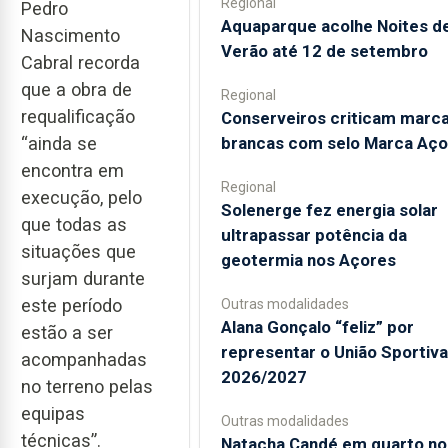
Regional
Pedro
Aquaparque acolhe Noites d
Nascimento
Verão até 12 de setembro
Cabral recorda
que a obra de
Regional
requalificação
Conserveiros criticam marc
“ainda se
brancas com selo Marca Aço
encontra em
Regional
execução, pelo
Solenerge fez energia solar
que todas as
ultrapassar potência da
situações que
geotermia nos Açores
surjam durante
este período
Outras modalidades
Alana Gonçalo “feliz” por
estão a ser
representar o União Sportiv
acompanhadas
2026/2027
no terreno pelas
equipas
Outras modalidades
técnicas”.
Natacha Candé em quarto no