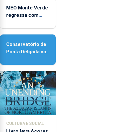
Micaelense
MEO Monte Verde
regressa com
reforço da
acessibilidade
Conservatório de
Ponta Delgada vai
contar com novos
instrumentos
CULTURA E SOCIAL
Livro leva Açores