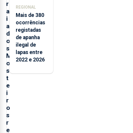
r
REGIONAL
a
Mais de 380
i
ocorrências
a
registadas
d
de apanha
o
ilegal de
s
lapas entre
M
2022 e 2026
o
s
t
e
i
r
o
s
r
e