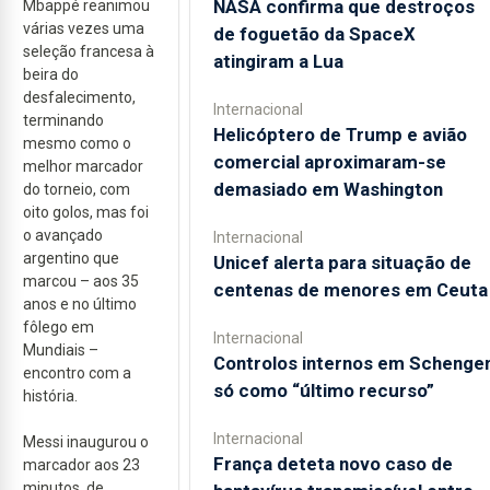
NASA confirma que destroços
Mbappé reanimou
várias vezes uma
de foguetão da SpaceX
seleção francesa à
atingiram a Lua
beira do
desfalecimento,
Internacional
terminando
Helicóptero de Trump e avião
mesmo como o
comercial aproximaram-se
melhor marcador
demasiado em Washington
do torneio, com
oito golos, mas foi
o avançado
Internacional
argentino que
Unicef alerta para situação de
marcou – aos 35
centenas de menores em Ceuta
anos e no último
fôlego em
Internacional
Mundiais –
Controlos internos em Schenge
encontro com a
só como “último recurso”
história.
Internacional
Messi inaugurou o
França deteta novo caso de
marcador aos 23
minutos, de