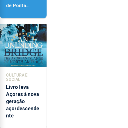
de Ponta
Delgada vai
contar com
novos
instrumentos
CULTURA E
SOCIAL
Livro leva
Açores à nova
geração
açordescende
nte