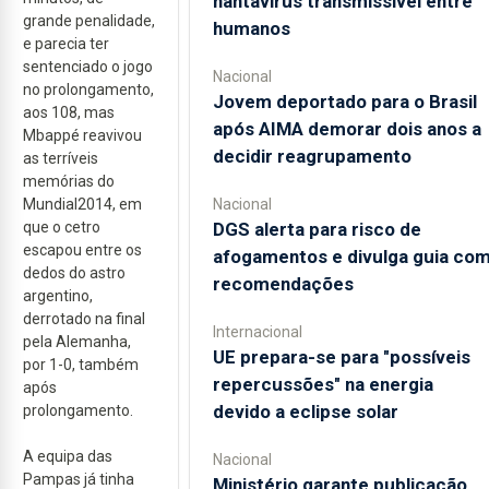
hantavírus transmissível entre
grande penalidade,
humanos
e parecia ter
sentenciado o jogo
Nacional
no prolongamento,
Jovem deportado para o Brasil
aos 108, mas
após AIMA demorar dois anos a
Mbappé reavivou
decidir reagrupamento
as terríveis
memórias do
Nacional
Mundial2014, em
DGS alerta para risco de
que o cetro
escapou entre os
afogamentos e divulga guia co
dedos do astro
recomendações
argentino,
derrotado na final
Internacional
pela Alemanha,
UE prepara-se para "possíveis
por 1-0, também
repercussões" na energia
após
devido a eclipse solar
prolongamento.
A equipa das
Nacional
Pampas já tinha
Ministério garante publicação