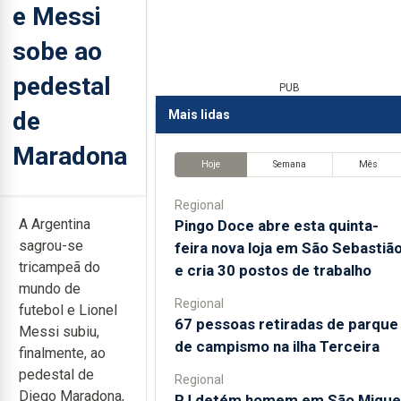
e Messi
sobe ao
pedestal
PUB
de
Mais lidas
Maradona
Hoje
Semana
Mês
Regional
A Argentina
Pingo Doce abre esta quinta-
sagrou-se
feira nova loja em São Sebastiã
tricampeã do
e cria 30 postos de trabalho
mundo de
Regional
futebol e Lionel
67 pessoas retiradas de parque
Messi subiu,
de campismo na ilha Terceira
finalmente, ao
pedestal de
Regional
Diego Maradona,
PJ detém homem em São Migue