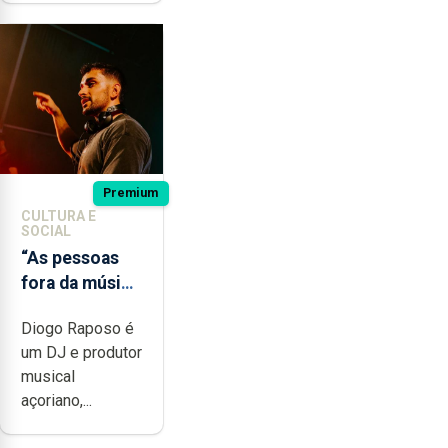
Premium
CULTURA E
SOCIAL
“As pessoas
fora da música
não têm a
Diogo Raposo é
noção do quão
um DJ e produtor
difícil é
musical
produzir uma
açoriano,...
música”