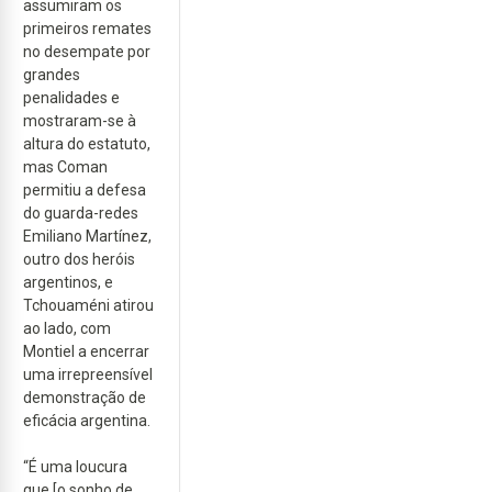
assumiram os
primeiros remates
no desempate por
grandes
penalidades e
mostraram-se à
altura do estatuto,
mas Coman
permitiu a defesa
do guarda-redes
Emiliano Martínez,
outro dos heróis
argentinos, e
Tchouaméni atirou
ao lado, com
Montiel a encerrar
uma irrepreensível
demonstração de
eficácia argentina.
“É uma loucura
que [o sonho de