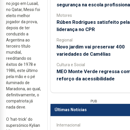
no jogo em Lusail,
segurança na escola profissiona
no Qatar, Messi foi
Motores
eleito melhor
Rúben Rodrigues satisfeito pela
jogador da prova,
depois de ter
liderança no CPR
conduzido a
Regional
Argentina ao
Novo jardim vai preservar 400
terceiro título
mundial,
variedades de Camélias
reeditando os
êxitos de 1978 e
Cultura e Social
1986, este último
MEO Monte Verde regressa co
pela mão e o pé
reforço da acessibilidade
iluminado de
Maradona, ao qual,
definitivamente, o
compatriota já
PUB
nada deve.
Últimas Notícias
O ‘hat-trick’ do
Internacional
supersónico Kylian