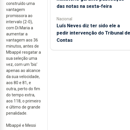
construído uma
das notas na sexta-feira
vantagem
promissora ao
Nacional
intervalo (2-0),
Luís Neves diz ter sido ele a
com Di Maria a
pedir intervenção do Tribunal d
aumentar a
Contas
vantagem aos 36
minutos, antes de
Mbappé resgatar a
sua seleção uma
vez, com um ‘bis’
apenas ao alcance
da sua velocidade,
aos 80 e 81, e
outra, perto do fim
do tempo extra,
aos 118, o primeiro
e último de grande
penalidade.
Mbappé e Messi