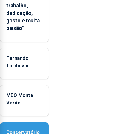
significativo”
trabalho,
da
dedicação,
CPUE
gosto e muita
entre
paixão”
2022
e
2025
Fernando
Tordo vai
celebrar 60
anos de
carreira no
MEO Monte
Coliseu
Verde
Micaelense
regressa com
reforço da
acessibilidade
Conservatório