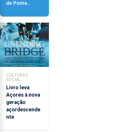
de Ponta
Delgada vai
contar com
novos
instrumentos
CULTURA E
SOCIAL
Livro leva
Açores à nova
geração
açordescende
nte