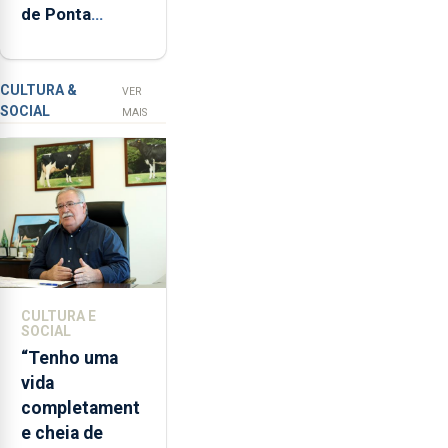
de Ponta
relacionadas
Delgada vai
com
contar com
a
novos
apanha
CULTURA &
VER
SOCIAL
ilegal
instrumentos
MAIS
de
lapas
entre
2022
e
2026.
A
ilha
CULTURA E
das
SOCIAL
Flores
“Tenho uma
apresenta
vida
um
completament
“decréscimo
e cheia de