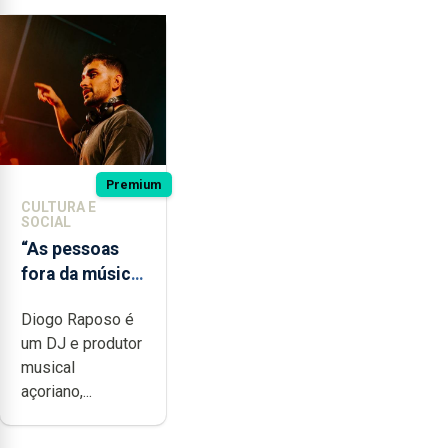
Premium
CULTURA E
SOCIAL
“As pessoas
fora da música
não têm a
Diogo Raposo é
noção do quão
um DJ e produtor
difícil é
musical
produzir uma
açoriano,...
música”