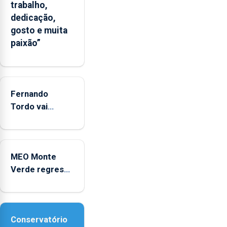
significativo”
trabalho,
da
dedicação,
CPUE
gosto e muita
entre
paixão”
2022
e
2025
Fernando
Tordo vai
celebrar 60
anos de
carreira no
MEO Monte
Coliseu
Verde regressa
Micaelense
com reforço da
acessibilidade
Conservatório