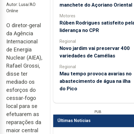
manchete do Açoriano Oriental
Autor: Lusa/AO
Online
Motores
Rúben Rodrigues satisfeito pel
O diretor-geral
liderança no CPR
da Agência
Internacional
Regional
Novo jardim vai preservar 400
de Energia
variedades de Camélias
Nuclear (AIEA),
Rafael Grossi,
Regional
Mau tempo provoca avarias no
disse ter
abastecimento de água na ilha
mediado os
do Pico
esforços do
cessar-fogo
local para se
PUB
efetuarem as
Últimas Notícias
reparações da
maior central