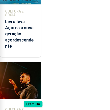
CULTURA E
SOCIAL
Livro leva
Açores à nova
geração
açordescende
nte
Premium
CULTURA E