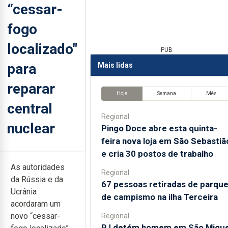
“cessar-
fogo
localizado"
PUB
para
Mais lidas
reparar
Hoje
Semana
Mês
central
Regional
nuclear
Pingo Doce abre esta quinta-
feira nova loja em São Sebastiã
e cria 30 postos de trabalho
As autoridades
Regional
da Rússia e da
67 pessoas retiradas de parqu
Ucrânia
de campismo na ilha Terceira
acordaram um
novo “cessar-
Regional
PJ detém homem em São Migue