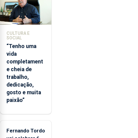
2022
e
2026.
A
ilha
CULTURA E
das
SOCIAL
Flores
“Tenho uma
apresenta
vida
um
completament
“decréscimo
e cheia de
significativo”
trabalho,
da
dedicação,
CPUE
gosto e muita
entre
paixão”
2022
e
2025
Fernando Tordo