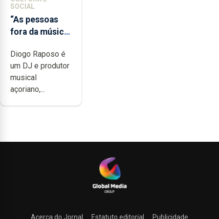
SOCIAL
“As pessoas
fora da música
não têm a
Diogo Raposo é
noção do quão
um DJ e produtor
difícil é
musical
produzir uma
açoriano,...
música”
Acerca do Jornal
Estatuto editorial
Publicidade