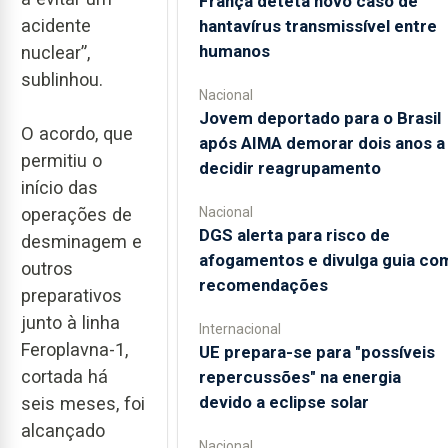
França deteta novo caso de
acidente
hantavírus transmissível entre
humanos
nuclear”,
sublinhou.
Nacional
Jovem deportado para o Brasil
O acordo, que
após AIMA demorar dois anos a
permitiu o
decidir reagrupamento
início das
Nacional
operações de
DGS alerta para risco de
desminagem e
afogamentos e divulga guia co
outros
recomendações
preparativos
junto à linha
Internacional
Feroplavna-1,
UE prepara-se para "possíveis
cortada há
repercussões" na energia
devido a eclipse solar
seis meses, foi
alcançado
Nacional