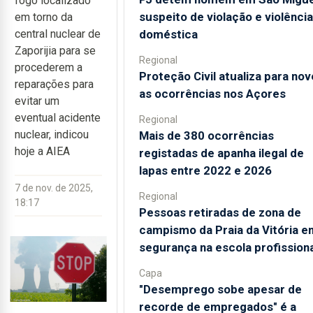
fogo localizado”
suspeito de violação e violência
em torno da
doméstica
central nuclear de
Zaporijia para se
Regional
procederem a
Proteção Civil atualiza para nov
reparações para
as ocorrências nos Açores
evitar um
eventual acidente
Regional
nuclear, indicou
Mais de 380 ocorrências
hoje a AIEA
registadas de apanha ilegal de
lapas entre 2022 e 2026
7 de nov. de 2025,
Regional
18:17
Pessoas retiradas de zona de
campismo da Praia da Vitória e
segurança na escola profissiona
Capa
"Desemprego sobe apesar de
recorde de empregados" é a