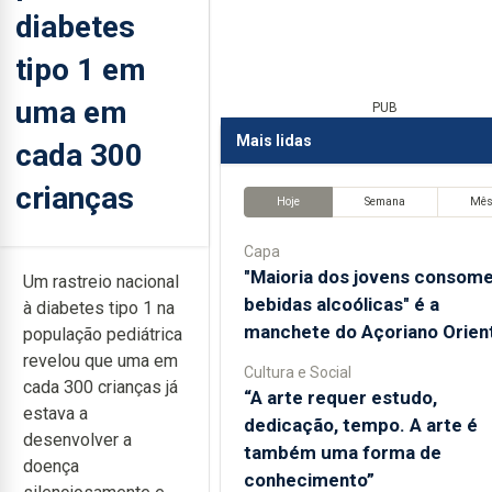
diabetes
tipo 1 em
uma em
PUB
Mais lidas
cada 300
crianças
Hoje
Semana
Mê
Capa
"Maioria dos jovens consom
Um rastreio nacional
bebidas alcoólicas" é a
à diabetes tipo 1 na
manchete do Açoriano Orient
população pediátrica
revelou que uma em
Cultura e Social
cada 300 crianças já
“A arte requer estudo,
estava a
dedicação, tempo. A arte é
desenvolver a
também uma forma de
doença
conhecimento”