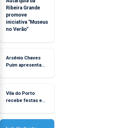
Autarquia da
pessoais,
Ribeira Grande
emocionais
promove
e
iniciativa "Museus
sociais
no Verão"
junto
das
crianças
Arsénio Chaves
Puim apresenta
obras na
Biblioteca de Vila
do Porto
Vila do Porto
recebe festas em
honra de Nossa
Senhora da
Assunção