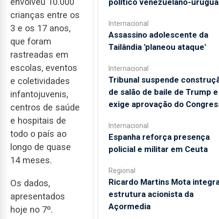
envolveu 10.000
político venezuelano-urugua
crianças entre os
Internacional
3 e os 17 anos,
Assassino adolescente da
que foram
Tailândia 'planeou ataque'
rastreadas em
escolas, eventos
Internacional
Tribunal suspende construç
e coletividades
de salão de baile de Trump e
infantojuvenis,
exige aprovação do Congres
centros de saúde
e hospitais de
Internacional
todo o país ao
Espanha reforça presença
longo de quase
policial e militar em Ceuta
14 meses.
Regional
Ricardo Martins Mota integra
Os dados,
estrutura acionista da
apresentados
Açormedia
hoje no 7º.