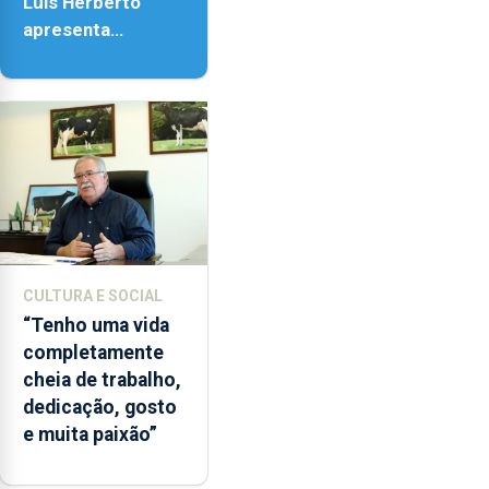
Luís Herberto
apresenta
‘Lugares da
Paisagem’
CULTURA E SOCIAL
“Tenho uma vida
completamente
cheia de trabalho,
dedicação, gosto
e muita paixão”