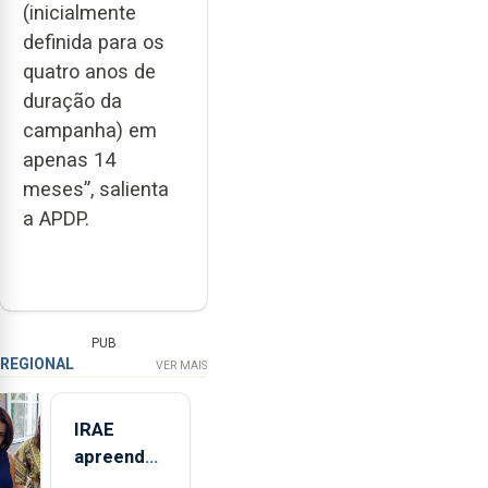
(inicialmente
definida para os
quatro anos de
duração da
campanha) em
apenas 14
meses”, salienta
a APDP.
PUB
REGIONAL
VER MAIS
IRAE
apreendeu
mais de 32