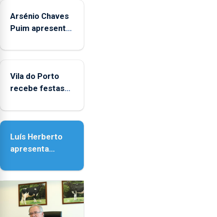
Arsénio Chaves
Puim apresenta
obras na
Biblioteca de
Vila do Porto
Vila do Porto
recebe festas
em honra de
Nossa Senhora
da Assunção
Luís Herberto
apresenta
‘Lugares da
Paisagem’