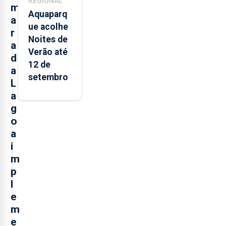
REGIONAL
m
Aquaparq
a
ue acolhe
r
Noites de
a
Verão até
d
12 de
a
setembro
L
a
g
o
a
i
m
p
l
e
m
e