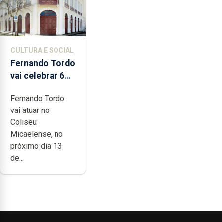
CULTURA E SOCIAL
Fernando Tordo
vai celebrar 60
anos de carreira
Fernando Tordo
no Coliseu
vai atuar no
Micaelense
Coliseu
Micaelense, no
próximo dia 13
de...