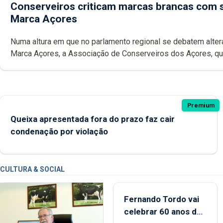
Conserveiros criticam marcas brancas com 
Marca Açores
Numa altura em que no parlamento regional se debatem alte
Marca Açores, a Associação de Conserveiros dos Açores, que emitiu
parecer desfavorável à proposta do Chega, critica também a
possibilidade das marcas brancas poderem ostentar a Ma
Premium
Queixa apresentada fora do prazo faz cair
condenação por violação
CULTURA & SOCIAL
Fernando Tordo vai
celebrar 60 anos de