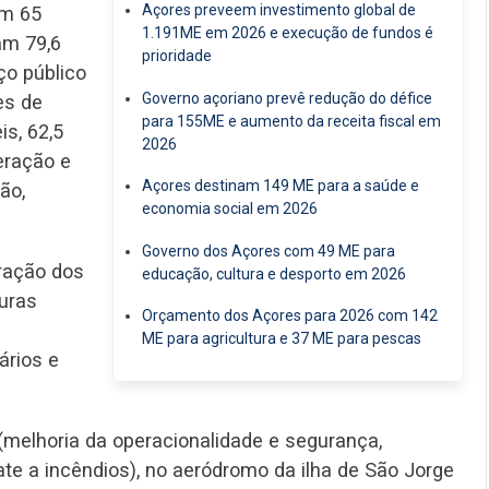
Açores preveem investimento global de
em 65
1.191ME em 2026 e execução de fundos é
am 79,6
prioridade
ço público
Governo açoriano prevê redução do défice
es de
para 155ME e aumento da receita fiscal em
is, 62,5
2026
eração e
Açores destinam 149 ME para a saúde e
ão,
economia social em 2026
Governo dos Açores com 49 ME para
eração dos
educação, cultura e desporto em 2026
turas
Orçamento dos Açores para 2026 com 142
ME para agricultura e 37 ME para pescas
ários e
(melhoria da operacionalidade e segurança,
e a incêndios), no aeródromo da ilha de São Jorge