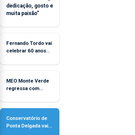
dedicação, gosto e
um
muita paixão”
“decréscimo
significativo”
da
CPUE
entre
Fernando Tordo vai
2022
celebrar 60 anos
e
de carreira no
2025
Coliseu Micaelense
MEO Monte Verde
regressa com
reforço da
acessibilidade
Conservatório de
Ponta Delgada vai
contar com novos