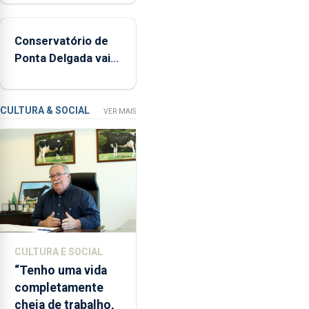
de
160
Conservatório de
inspeções
Ponta Delgada vai
relacionadas
contar com novos
com
instrumentos
a
apanha
CULTURA & SOCIAL
VER MAIS
ilegal
de
lapas
entre
2022
e
2026.
A
CULTURA E SOCIAL
ilha
“Tenho uma vida
das
completamente
Flores
cheia de trabalho,
apresenta