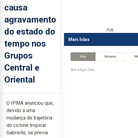
causa
agravamento
do estado do
PUB
Mais lidas
tempo nos
Grupos
Hoje
Semana
M
Central e
Sem artigos hoje.
Oriental
O IPMA anunciou que,
devido a uma
mudança de trajetória
do ciclone tropical
Gabrielle, se previa