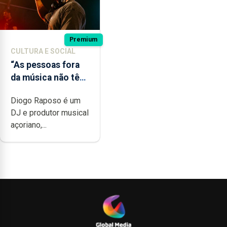
Premium
CULTURA E SOCIAL
“As pessoas fora
da música não têm
a noção do quão
Diogo Raposo é um
difícil é produzir
DJ e produtor musical
uma música”
açoriano,...