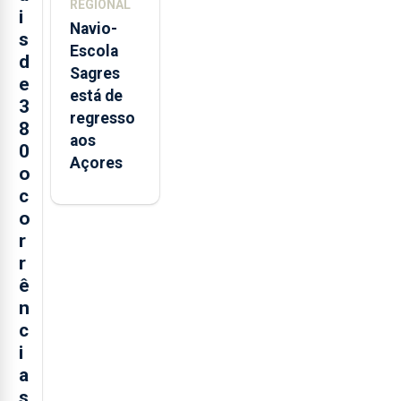
REGIONAL
i
Navio-
s
Escola
d
Sagres
e
está de
3
regresso
8
aos
0
Açores
o
c
o
r
r
ê
n
c
i
a
s