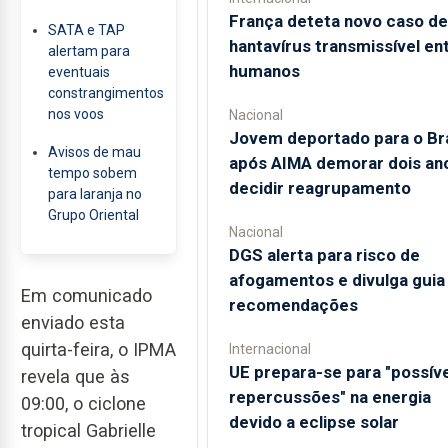
França deteta novo caso de
SATA e TAP
hantavírus transmissível en
alertam para
humanos
eventuais
constrangimentos
nos voos
Nacional
Jovem deportado para o Bra
Avisos de mau
após AIMA demorar dois an
tempo sobem
decidir reagrupamento
para laranja no
Grupo Oriental
Nacional
DGS alerta para risco de
afogamentos e divulga gui
Em comunicado
recomendações
enviado esta
quirta-feira, o IPMA
Internacional
UE prepara-se para "possív
revela que às
repercussões" na energia
09:00, o ciclone
devido a eclipse solar
tropical Gabrielle