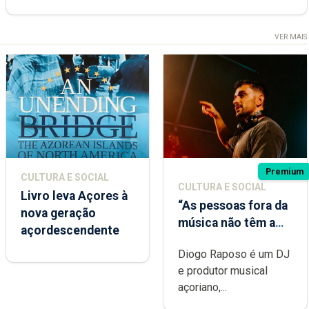
VER MAIS
Premium
CULTURA E SOCIAL
CULTURA E SOCIAL
Livro leva Açores à
“As pessoas fora da
nova geração
música não têm a
açordescendente
noção do quão
Diogo Raposo é um DJ
difícil é produzir
e produtor musical
uma música”
açoriano,...