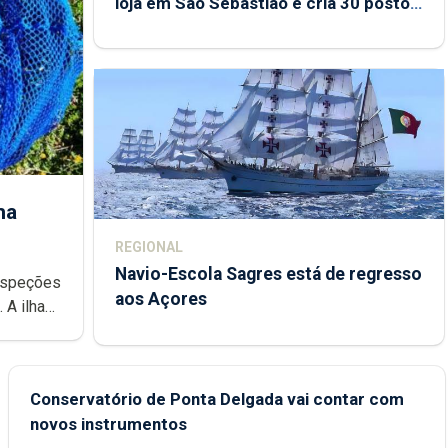
loja em São Sebastião e cria 30 postos
de trabalho
ha
REGIONAL
Navio-Escola Sagres está de regresso
aos Açores
e
Conservatório de Ponta Delgada vai contar com
novos instrumentos