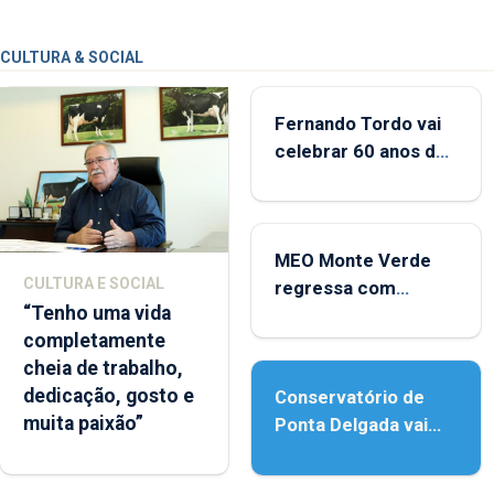
CULTURA & SOCIAL
Fernando Tordo vai
celebrar 60 anos de
carreira no Coliseu
Micaelense
MEO Monte Verde
CULTURA E SOCIAL
regressa com
“Tenho uma vida
reforço da
completamente
acessibilidade
cheia de trabalho,
dedicação, gosto e
Conservatório de
muita paixão”
Ponta Delgada vai
contar com novos
instrumentos