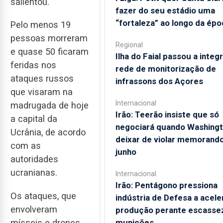
salientou.
fazer do seu estádio uma
“fortaleza” ao longo da épo
Pelo menos 19
pessoas morreram
Regional
e quase 50 ficaram
Ilha do Faial passou a integ
feridas nos
rede de monitorização de
ataques russos
infrassons dos Açores
que visaram na
Internacional
madrugada de hoje
Irão: Teerão insiste que só
a capital da
negociará quando Washing
Ucrânia, de acordo
deixar de violar memorand
com as
junho
autoridades
ucranianas.
Internacional
Irão: Pentágono pressiona
Os ataques, que
indústria de Defesa a acele
envolveram
produção perante escasse
mísseis e drones,
munições