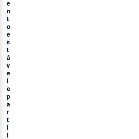
e
n
t
o
e
s
t
á
v
e
l
e
p
a
r
t
i
l