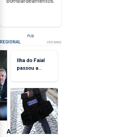
bombardeamentos.
PUB
REGIONAL
VER MAIS
Ilha do Faial
passou a
integrar rede
de
monitorização
de infrassons
dos Açores
A