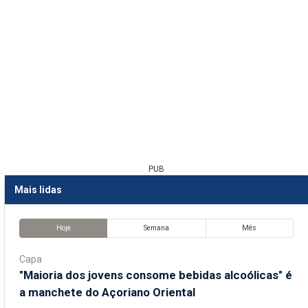
PUB
Mais lidas
Hoje
Semana
Mês
Capa
"Maioria dos jovens consome bebidas alcoólicas" é
a manchete do Açoriano Oriental