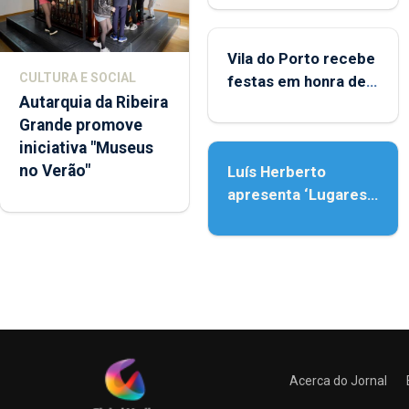
Porto
Vila do Porto recebe
CULTURA E SOCIAL
festas em honra de
Autarquia da Ribeira
Nossa Senhora da
Grande promove
Assunção
iniciativa "Museus
no Verão"
Luís Herberto
apresenta ‘Lugares
da Paisagem’
Acerca do Jornal