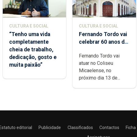
CULTURA E SOCIAL
CULTURA E SOCIAL
“Tenho uma vida
Fernando Tordo vai
completamente
celebrar 60 anos de
cheia de trabalho,
carreira no Coliseu
Fernando Tordo vai
dedicação, gosto e
Micaelense
atuar no Coliseu
muita paixão”
Micaelense, no
próximo dia 13 de...
Estatuto editorial
Publicidade
Classificados
Contactos
Ficha