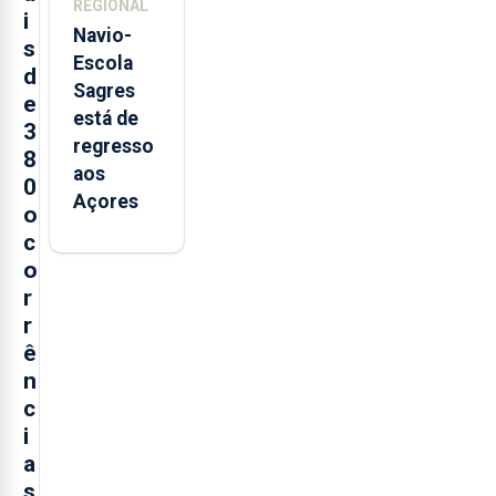
REGIONAL
i
Navio-
s
Escola
d
Sagres
e
está de
3
regresso
8
aos
0
Açores
o
c
o
r
r
ê
n
c
i
a
s