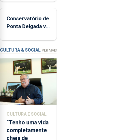
de
160
Conservatório de
inspeções
Ponta Delgada vai
relacionadas
contar com
com
novos
a
instrumentos
apanha
CULTURA & SOCIAL
VER MAIS
ilegal
de
lapas
entre
2022
e
2026.
A
CULTURA E SOCIAL
ilha
“Tenho uma vida
das
completamente
Flores
cheia de
apresenta