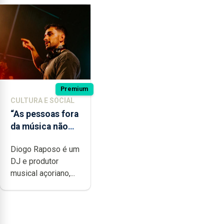
Premium
CULTURA E SOCIAL
“As pessoas fora
da música não
têm a noção do
Diogo Raposo é um
quão difícil é
DJ e produtor
produzir uma
musical açoriano,...
música”