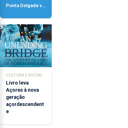
Ponta Delgada vai
contar com
novos
instrumentos
CULTURA E SOCIAL
Livro leva
Açores à nova
geração
açordescendent
e