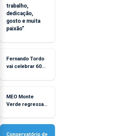
trabalho,
um
dedicação,
“decréscimo
gosto e muita
significativo”
paixão”
da
CPUE
entre
2022
e
Fernando Tordo
2025
vai celebrar 60
anos de carreira
no Coliseu
Micaelense
MEO Monte
Verde regressa
com reforço da
acessibilidade
Conservatório de