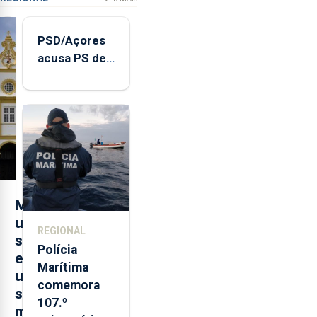
PSD/Açores
acusa PS de
"posição
contraditória"
sobre
evolução
turística
M
u
REGIONAL
s
Polícia
e
Marítima
u
comemora
s
107.º
m