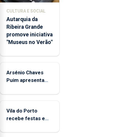
museológicos
CULTURA E SOCIAL
integrados
Autarquia da
na
Ribeira Grande
Rede
promove iniciativa
Municipal
"Museus no Verão"
de
Museus
aos
sábados
Arsénio Chaves
durante
o
Puim apresenta
mês
obras na Biblioteca
de
de Vila do Porto
agosto,
entre
Vila do Porto
as
recebe festas em
14h00
honra de Nossa
e
Senhora da