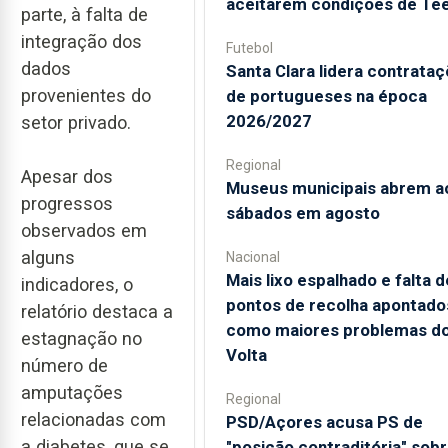
aceitarem condições de Te
parte, à falta de
integração dos
Futebol
dados
Santa Clara lidera contrata
provenientes do
de portugueses na época
2026/2027
setor privado.
Regional
Apesar dos
Museus municipais abrem a
progressos
sábados em agosto
observados em
alguns
Nacional
Mais lixo espalhado e falta d
indicadores, o
pontos de recolha apontado
relatório destaca a
como maiores problemas d
estagnação no
Volta
número de
amputações
Regional
relacionadas com
PSD/Açores acusa PS de
a diabetes, que se
"posição contraditória" sob