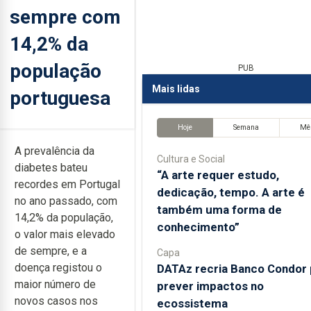
sempre com
14,2% da
população
PUB
Mais lidas
portuguesa
Hoje
Semana
Mê
A prevalência da
Cultura e Social
diabetes bateu
“A arte requer estudo,
recordes em Portugal
dedicação, tempo. A arte é
no ano passado, com
também uma forma de
14,2% da população,
conhecimento”
o valor mais elevado
de sempre, e a
Capa
doença registou o
DATAz recria Banco Condor 
maior número de
prever impactos no
novos casos nos
ecossistema