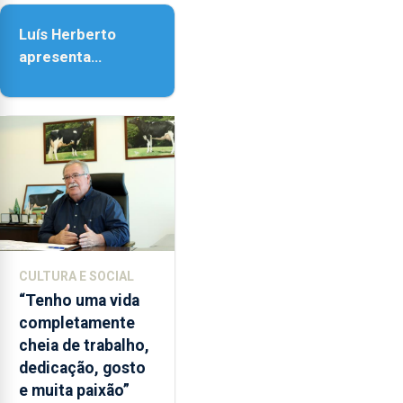
as
Assunção
18h00.
Luís Herberto
apresenta
‘Lugares da
Paisagem’
CULTURA E SOCIAL
“Tenho uma vida
completamente
cheia de trabalho,
dedicação, gosto
e muita paixão”