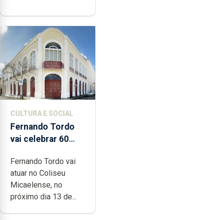
CULTURA E SOCIAL
Fernando Tordo
vai celebrar 60
anos de carreira
Fernando Tordo vai
no Coliseu
atuar no Coliseu
Micaelense
Micaelense, no
próximo dia 13 de...