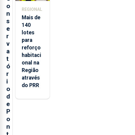
o
REGIONAL
n
Mais de
s
140
e
lotes
r
para
v
reforço
a
habitaci
t
onal na
ó
Região
r
através
i
do PRR
o
d
e
P
o
n
t