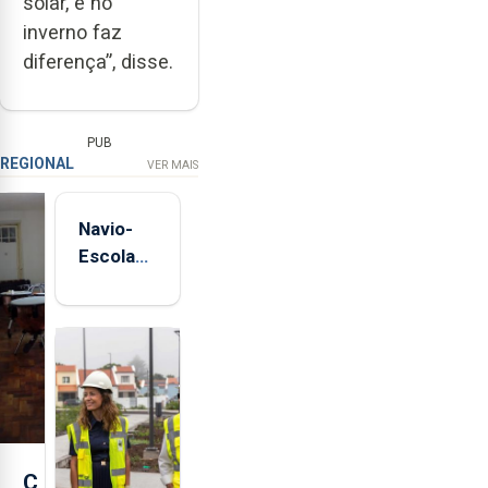
solar, e no
inverno faz
diferença”, disse.
PUB
REGIONAL
VER MAIS
Navio-
Escola
Sagres
está de
regresso
aos
Açores
C