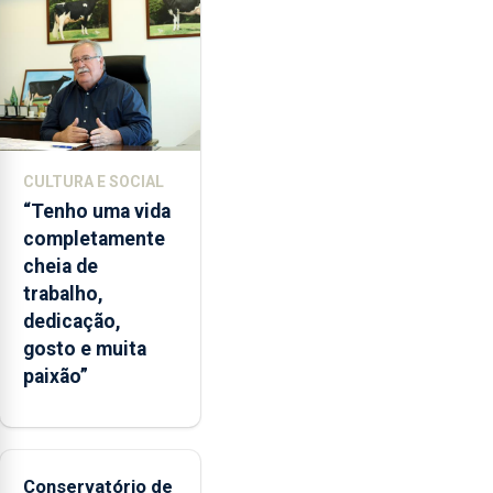
da
instituição
CULTURA E SOCIAL
“Tenho uma vida
completamente
cheia de
trabalho,
dedicação,
gosto e muita
paixão”
Conservatório de