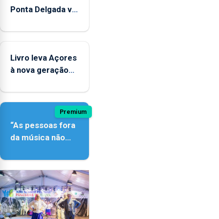
Ponta Delgada vai
contar com
novos
instrumentos
Livro leva Açores
à nova geração
açordescendente
Premium
“As pessoas fora
da música não
têm a noção do
quão difícil é
produzir uma
música”