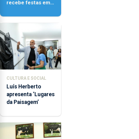
recebe festas em
honra de Nossa
Senhora da
Assunção
CULTURA E SOCIAL
Luís Herberto
apresenta ‘Lugares
da Paisagem’