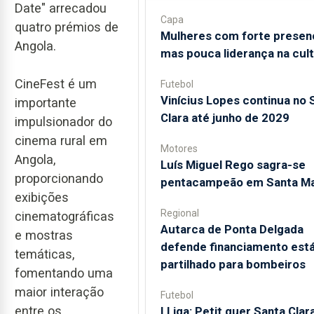
Date" arrecadou
Capa
quatro prémios de
Mulheres com forte presen
Angola.
mas pouca liderança na cul
CineFest é um
Futebol
Vinícius Lopes continua no 
importante
Clara até junho de 2029
impulsionador do
cinema rural em
Motores
Angola,
Luís Miguel Rego sagra-se
proporcionando
pentacampeão em Santa Ma
exibições
Regional
cinematográficas
Autarca de Ponta Delgada
e mostras
defende financiamento está
temáticas,
partilhado para bombeiros
fomentando uma
maior interação
Futebol
entre os
I Liga: Petit quer Santa Clar