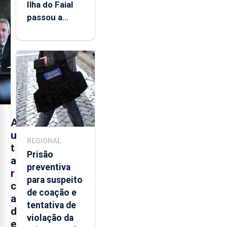
Ilha do Faial
passou a
integrar rede
de
monitorização
de infrassons
dos Açores
A
u
REGIONAL
t
Prisão
a
preventiva
r
para suspeito
c
de coação e
a
tentativa de
d
violação da
e