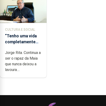
CULTURA E SOCIAL
“Tenho uma vida
completamente
cheia de trabalho,
Jorge Rita. Continua a
dedicação, gosto e
ser o rapaz da Maia
muita paixão”
que nunca deixou a
lavoura....