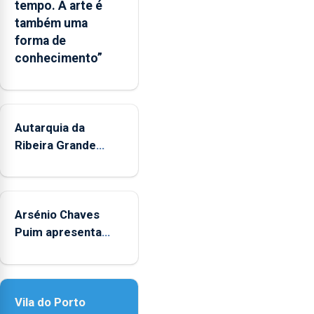
tempo. A arte é
Regional
também uma
e
forma de
os
conhecimento”
municípios.
Autarquia da
Ribeira Grande
promove iniciativa
"Museus no Verão"
Arsénio Chaves
Puim apresenta
obras na Biblioteca
de Vila do Porto
Vila do Porto