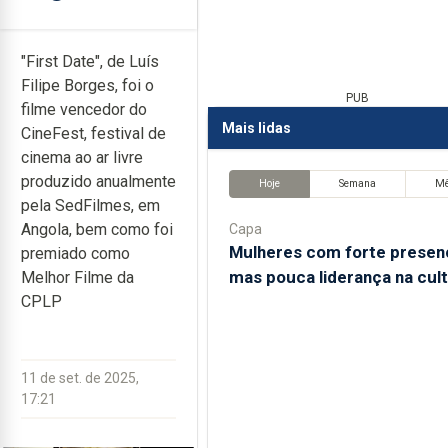
"First Date", de Luís
Filipe Borges, foi o
PUB
filme vencedor do
Mais lidas
CineFest, festival de
cinema ao ar livre
produzido anualmente
Hoje
Semana
M
pela SedFilmes, em
Angola, bem como foi
Capa
Mulheres com forte presen
premiado como
mas pouca liderança na cul
Melhor Filme da
CPLP
11 de set. de 2025,
17:21