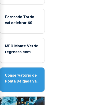
da
CPUE
entre
Fernando Tordo
2022
vai celebrar 60
e
anos de carreira
2025
no Coliseu
Micaelense
MEO Monte Verde
regressa com
reforço da
acessibilidade
Conservatório de
Ponta Delgada vai
contar com novos
instrumentos