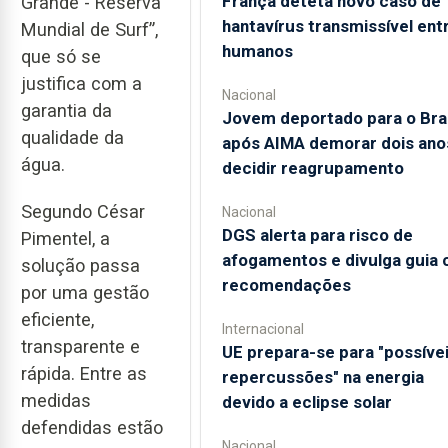
França deteta novo caso de
Grande - Reserva
hantavírus transmissível ent
Mundial de Surf”,
humanos
que só se
justifica com a
Nacional
garantia da
Jovem deportado para o Bras
qualidade da
após AIMA demorar dois ano
água.
decidir reagrupamento
Segundo César
Nacional
DGS alerta para risco de
Pimentel, a
afogamentos e divulga guia
solução passa
recomendações
por uma gestão
eficiente,
Internacional
transparente e
UE prepara-se para "possíve
rápida. Entre as
repercussões" na energia
medidas
devido a eclipse solar
defendidas estão
Nacional