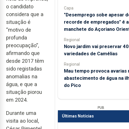
o candidato
Capa
considera que a
"Desemprego sobe apesar d
recorde de empregados" é a
situação é
manchete do Açoriano Orient
“motivo de
profunda
Regional
preocupação”,
Novo jardim vai preservar 4
afirmando que
variedades de Camélias
desde 2017 têm
Regional
sido registadas
Mau tempo provoca avarias 
anomalias na
abastecimento de água na il
água, e que a
do Pico
situação piorou
em 2024.
PUB
Durante uma
Últimas Notícias
visita ao local,
César Pimentel