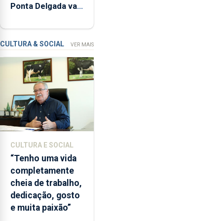
Ponta Delgada vai
relacionadas
contar com novos
com
instrumentos
a
apanha
CULTURA & SOCIAL
VER MAIS
ilegal
de
lapas
entre
2022
e
2026.
A
CULTURA E SOCIAL
ilha
“Tenho uma vida
das
completamente
Flores
cheia de trabalho,
apresenta
dedicação, gosto
um
e muita paixão”
“decréscimo
significativo”