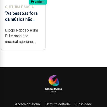
Premium
CULTURA E SOCIAL
“As pessoas fora
da música não
têm a noção do
Diogo Raposo é um
quão difícil é
DJ e produtor
produzir uma
musical açoriano,...
música”
Acerca do Jornal
Estatuto editorial
Publicidade