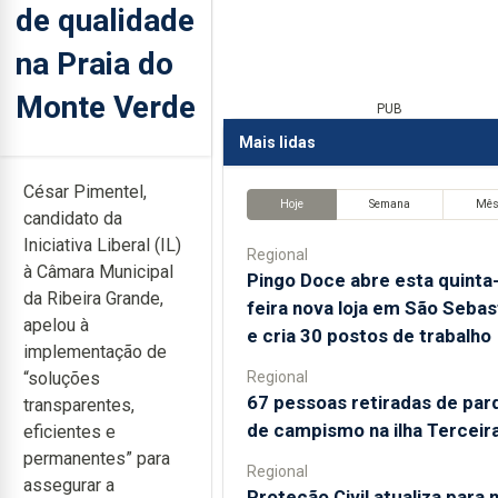
de qualidade
na Praia do
Monte Verde
PUB
Mais lidas
César Pimentel,
Hoje
Semana
Mê
candidato da
Iniciativa Liberal (IL)
Regional
à Câmara Municipal
Pingo Doce abre esta quinta
da Ribeira Grande,
feira nova loja em São Sebas
apelou à
e cria 30 postos de trabalho
implementação de
Regional
“soluções
67 pessoas retiradas de par
transparentes,
de campismo na ilha Terceir
eficientes e
permanentes” para
Regional
assegurar a
Proteção Civil atualiza para 