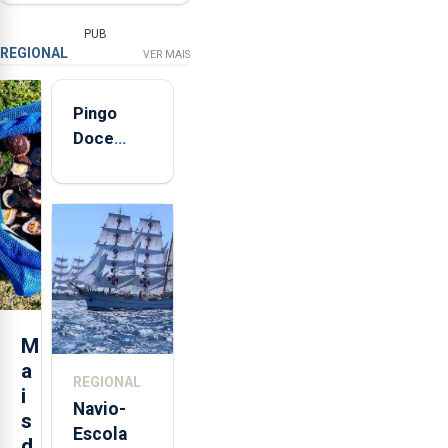
PUB
REGIONAL
VER MAIS
Pingo
Doce
abre esta
quinta-
feira nova
loja em
São
Sebastião
e cria 30
postos de
M
trabalho
a
REGIONAL
i
Navio-
s
Escola
d