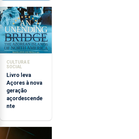
contar com
novos
instrumentos
CULTURA E
SOCIAL
Livro leva
Açores à nova
geração
açordescende
nte