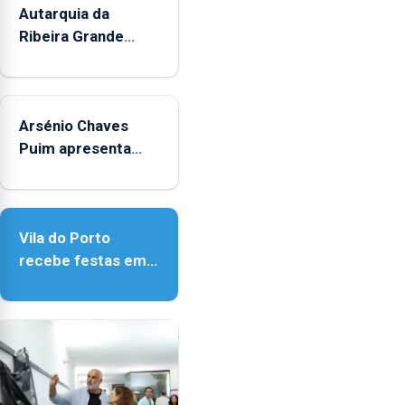
Autarquia da
Ribeira Grande
promove iniciativa
"Museus no Verão"
Arsénio Chaves
Puim apresenta
obras na Biblioteca
de Vila do Porto
Vila do Porto
recebe festas em
honra de Nossa
Senhora da
Assunção