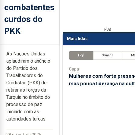
combatentes
curdos do
PKK
PUB
Mais lidas
As Nações Unidas
Hoje
Semana
M
aplaudiram o anúncio
do Partido dos
Capa
Trabalhadores do
Mulheres com forte presen
Curdistão (PKK) de
mas pouca liderança na cul
retirar as forças da
Turquia no âmbito do
processo de paz
iniciado com as
autoridades turcas
28 de out. de 2025,