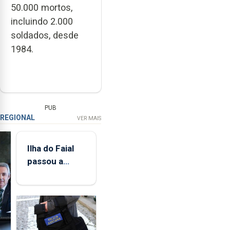
50.000 mortos,
incluindo 2.000
soldados, desde
1984.
PUB
REGIONAL
VER MAIS
Ilha do Faial
passou a
integrar rede
de
monitorização
de infrassons
dos Açores