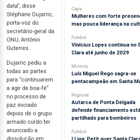
data”, disse
Capa
Stéphane Dujarric,
Mulheres com forte presen
porta-voz do
mas pouca liderança na cul
secretário-geral da
Futebol
ONU, António
Vinícius Lopes continua no 
Guterres.
Clara até junho de 2029
Dujarric pediu a
Motores
todas as partes
Luís Miguel Rego sagra-se
para “continuarem
pentacampeão em Santa Ma
a agir de boa-fé”
Regional
no processo de
Autarca de Ponta Delgada
paz iniciado
defende financiamento está
depois de o grupo
partilhado para bombeiros
armado curdo ter
anunciado a
Futebol
dissolução em
I Liga: Petit quer Santa Clar