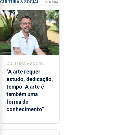
CULTURA & SOCIAL
VER MAIS
financiamento
para
os
bombeiros
dos
Açores
com
responsabilidades
partilhadas
CULTURA E SOCIAL
entre
“A arte requer
o
estudo, dedicação,
Governo
tempo. A arte é
Regional
também uma
e
forma de
os
conhecimento”
municípios.