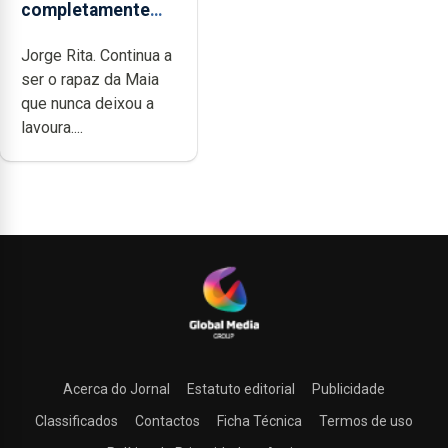
completamente
cheia de trabalho,
Jorge Rita. Continua a
dedicação, gosto e
ser o rapaz da Maia
muita paixão”
que nunca deixou a
lavoura....
Acerca do Jornal
Estatuto editorial
Publicidade
Classificados
Contactos
Ficha Técnica
Termos de uso