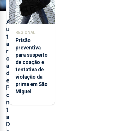
A
u
REGIONAL
t
Prisão
a
preventiva
r
para suspeito
c
de coação e
a
tentativa de
d
violação da
e
prima em São
P
Miguel
o
n
t
a
D