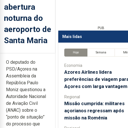
abertura
noturna do
aeroporto de
PUB
Mais lidas
Santa Maria
Hoje
Semana
Mê
O deputado do
Economia
PSD/Açores na
Azores Airlines lidera
Assembleia da
preferências de viagem par
República Paulo
Açores com larga vantagem
Moniz questionou a
Autoridade Nacional
Regional
Missão cumprida: militares
de Aviação Civil
(ANAC) sobre o
açorianos regressam após
“ponto de situação”
missão na Roménia
do processo que