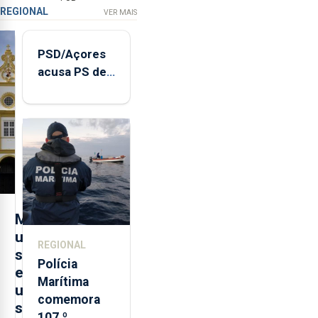
REGIONAL
VER MAIS
PSD/Açores
acusa PS de
"posição
contraditória"
sobre
evolução
turística
M
u
REGIONAL
s
Polícia
e
Marítima
u
comemora
s
107.º