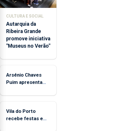
núcleos
museológicos
CULTURA E SOCIAL
integrados
Autarquia da
na
Ribeira Grande
Rede
promove iniciativa
Municipal
"Museus no Verão"
de
Museus
aos
sábados
Arsénio Chaves
durante
o
Puim apresenta
mês
obras na Biblioteca
de
de Vila do Porto
agosto,
entre
Vila do Porto
as
recebe festas em
14h00
honra de Nossa