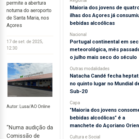
Regional
permite a abertura
Maioria dos jovens de quatr
noturna do aeroporto
ilhas dos Açores já consumi
de Santa Maria, nos
bebidas alcoólicas
Açores
Nacional
Portugal continental em sec
17 de set. de 2025,
12:30
meteorológica, mês passado
o julho mais seco do século
Outras modalidades
Natacha Candé fecha heptat
no quinto lugar no Mundial d
Sub-20
Capa
Autor: Lusa/AO Online
"Maioria dos jovens consom
bebidas alcoólicas" é a
manchete do Açoriano Orien
“Numa audição da
Comissão de
Cultura e Social