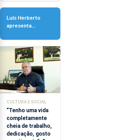
e
Senhora da
as
Assunção
18h00.
Luís Herberto
apresenta
‘Lugares da
Paisagem’
CULTURA E SOCIAL
“Tenho uma vida
completamente
cheia de trabalho,
dedicação, gosto