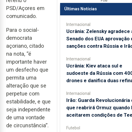
referiu o
PUB
PSD/Açores em
Últimas Notícias
comunicado.
Internacional
Para o social-
Ucrânia: Zelensky agradece 
democrata
Senado dos EUA aprovação 
açoriano, citado
sanções contra Rússia e Irã
na nota, “é
Internacional
importante haver
Ucrânia: Kiev ataca sul e
um desfecho que
sudoeste da Rússia com 40
permita uma
drones e danifica duas refin
alteração que se
perpetue com
Internacional
Irão: Guarda Revolucionária 
estabilidade, e que
que reabrirá Ormuz quando
seja independente
aceitarem condições de Te
de uma vontade
de circunstância”.
Futebol