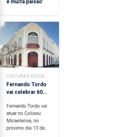
e muita paixão”
CULTURA E SOCIAL
Fernando Tordo
vai celebrar 60
anos de carreira
Fernando Tordo vai
no Coliseu
atuar no Coliseu
Micaelense
Micaelense, no
próximo dia 13 de...