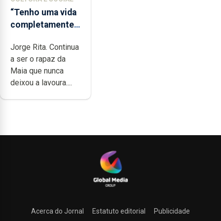
“Tenho uma vida
completamente
cheia de
Jorge Rita. Continua
trabalho,
a ser o rapaz da
dedicação, gosto
Maia que nunca
e muita paixão”
deixou a lavoura....
Acerca do Jornal
Estatuto editorial
Publicidade