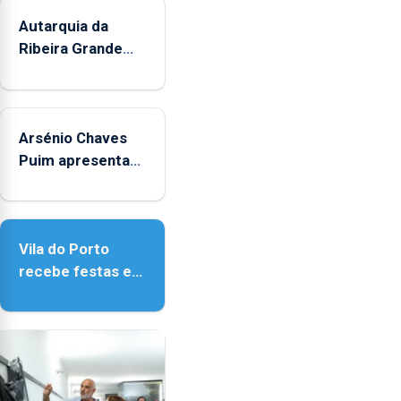
Autarquia da
Ribeira Grande
promove
iniciativa "Museus
no Verão"
Arsénio Chaves
Puim apresenta
obras na
Biblioteca de Vila
do Porto
Vila do Porto
recebe festas em
honra de Nossa
Senhora da
Assunção