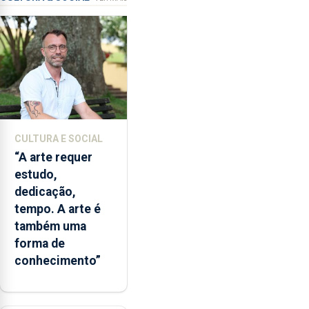
2,3
milhões
de
euros.
CULTURA E SOCIAL
“A arte requer
estudo,
dedicação,
tempo. A arte é
também uma
forma de
conhecimento”