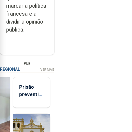
marcar a política
francesa e a
dividir a opinião
pública.
PUB
REGIONAL
VER MAIS
Prisão
preventiva
para
suspeito
de coação
e
tentativa