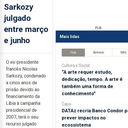
Sarkozy
julgado
entre março
PUB
Mais lidas
e junho
Hoje
Semana
Mês
O ex-presidente
Cultura e Social
francês Nicolas
“A arte requer estudo,
Sarkozy, condenado
dedicação, tempo. A arte é
a cinco anos de
também uma forma de
prisão devido ao
conhecimento”
financiamento da
Líbia à campanha
Capa
presidencial de
DATAz recria Banco Condor p
2007, terá o seu
prever impactos no
recurso julgado
ecossistema