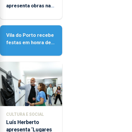
introduzido
apresenta obras na
na
Biblioteca de Vila do
Madeira.
Porto
Vila do Porto recebe
festas em honra de
Nossa Senhora da
Assunção
CULTURA E SOCIAL
Luís Herberto
apresenta ‘Lugares