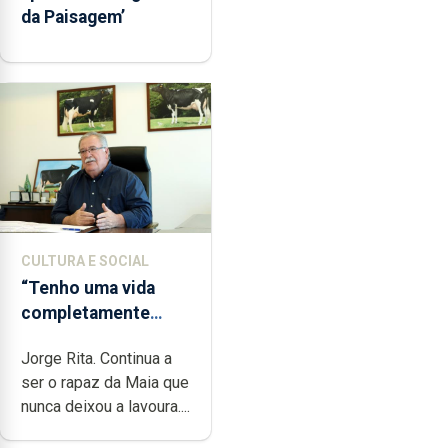
da Paisagem’
CULTURA E SOCIAL
“Tenho uma vida
completamente
cheia de trabalho,
Jorge Rita. Continua a
dedicação, gosto e
ser o rapaz da Maia que
muita paixão”
nunca deixou a lavoura....