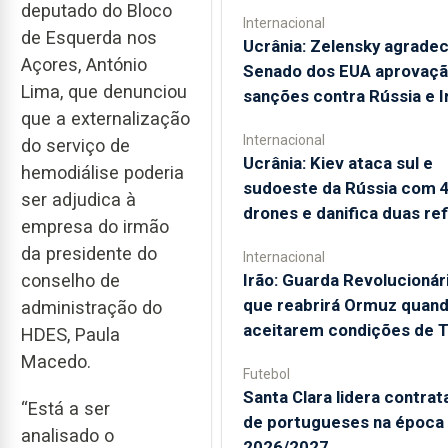
deputado do Bloco
Internacional
de Esquerda nos
Ucrânia: Zelensky agrade
Açores, António
Senado dos EUA aprovaçã
Lima, que denunciou
sanções contra Rússia e I
que a externalização
Internacional
do serviço de
Ucrânia: Kiev ataca sul e
hemodiálise poderia
sudoeste da Rússia com 
ser adjudica à
drones e danifica duas ref
empresa do irmão
da presidente do
Internacional
Irão: Guarda Revolucionári
conselho de
que reabrirá Ormuz quan
administração do
aceitarem condições de 
HDES, Paula
Macedo.
Futebol
Santa Clara lidera contra
“Está a ser
de portugueses na época
analisado o
2026/2027