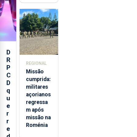
sábados
em agosto
D
R
REGIONAL
P
Missão
C
cumprida:
D
militares
q
açorianos
u
regressa
e
m após
r
missão na
r
Roménia
e
d