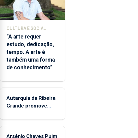
álcool
à
noite,
com
CULTURA E SOCIAL
o
“A arte requer
objetivo
estudo, dedicação,
de
tempo. A arte é
diminuir
também uma forma
consumos
de conhecimento”
excessivos
e
comportamentos
de
risco.
Autarquia da Ribeira
Pedro
Grande promove
Fins
iniciativa "Museus no
elogia
Verão"
o
modelo
Arsénio Chaves Puim