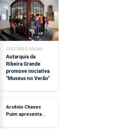
a
abertura
dos
museus
e
núcleos
museológicos
CULTURA E SOCIAL
integrados
Autarquia da
na
Ribeira Grande
Rede
promove iniciativa
Municipal
"Museus no Verão"
de
Museus
aos
sábados
Arsénio Chaves
durante
o
Puim apresenta
mês
obras na Biblioteca
de
de Vila do Porto