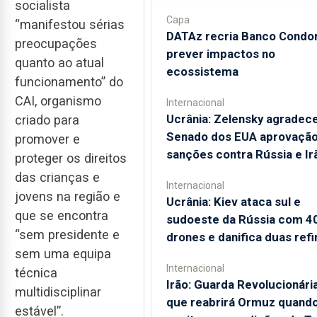
socialista
Capa
“manifestou sérias
DATAz recria Banco Condor
preocupações
prever impactos no
quanto ao atual
ecossistema
funcionamento” do
CAI, organismo
Internacional
Ucrânia: Zelensky agradec
criado para
Senado dos EUA aprovação
promover e
sanções contra Rússia e Ir
proteger os direitos
das crianças e
Internacional
jovens na região e
Ucrânia: Kiev ataca sul e
que se encontra
sudoeste da Rússia com 4
“sem presidente e
drones e danifica duas refi
sem uma equipa
Internacional
técnica
Irão: Guarda Revolucionária
multidisciplinar
que reabrirá Ormuz quand
estável”.