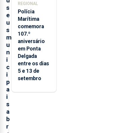
u
REGIONAL
s
Polícia
e
Marítima
u
comemora
s
107.º
m
aniversário
u
em Ponta
n
Delgada
i
entre os dias
c
5 e 13 de
i
setembro
p
a
i
s
a
b
r