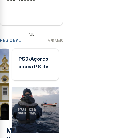
PUB
REGIONAL
VER MAIS
PSD/Açores
acusa PS de
"posição
contraditória"
sobre
evolução
turística
M