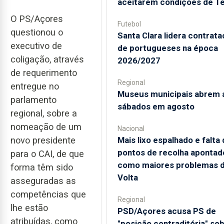
aceitarem condições de T
O PS/Açores
Futebol
questionou o
Santa Clara lidera contrat
executivo de
de portugueses na época
coligação, através
2026/2027
de requerimento
Regional
entregue no
Museus municipais abrem 
parlamento
sábados em agosto
regional, sobre a
nomeação de um
Nacional
Mais lixo espalhado e falta
novo presidente
pontos de recolha apontad
para o CAI, de que
como maiores problemas 
forma têm sido
Volta
asseguradas as
competências que
Regional
lhe estão
PSD/Açores acusa PS de
atribuídas, como
"posição contraditória" so