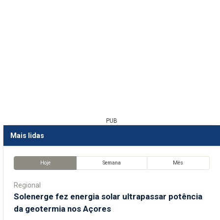
PUB
Mais lidas
Hoje
Semana
Mês
Regional
Solenerge fez energia solar ultrapassar potência
da geotermia nos Açores