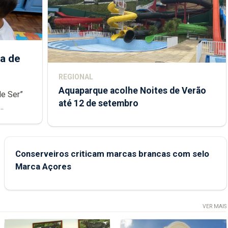
a de
REGIONAL
Aquaparque acolhe Noites de Verão
de Ser”
até 12 de setembro
junto das
Conserveiros criticam marcas brancas com selo
Marca Açores
VER MAIS