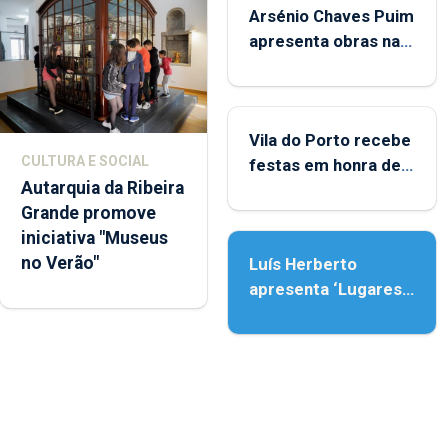
Arsénio Chaves Puim
apresenta obras na
Biblioteca de Vila do
Porto
Vila do Porto recebe
CULTURA E SOCIAL
festas em honra de
Autarquia da Ribeira
Nossa Senhora da
Grande promove
Assunção
iniciativa "Museus
no Verão"
Luís Herberto
apresenta ‘Lugares
da Paisagem’