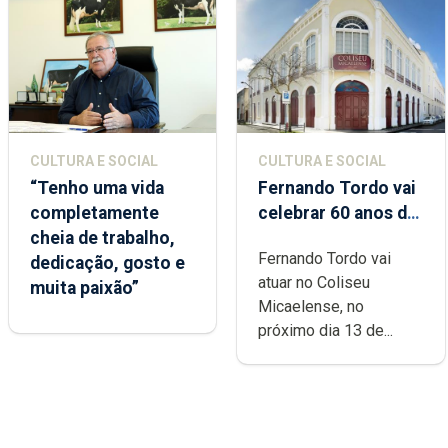
CULTURA E SOCIAL
CULTURA E SOCIAL
“Tenho uma vida
Fernando Tordo vai
completamente
celebrar 60 anos de
cheia de trabalho,
carreira no Coliseu
Fernando Tordo vai
dedicação, gosto e
Micaelense
atuar no Coliseu
muita paixão”
Micaelense, no
próximo dia 13 de...