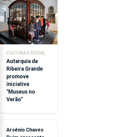
o
álcool
é
a
substância
psicoativa
mais
CULTURA E SOCIAL
consumida
Autarquia da
entre
Ribeira Grande
os
promove
jovens
iniciativa
e
"Museus no
identifica
Verão"
o
Pico
como
a
ilha
Arsénio Chaves
com