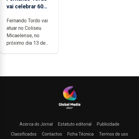
vai celebrar 60
anos de carreira
Fernando Tordo vai
no Coliseu
atuar no Coliseu
Micaelense
Micaelense, no
próximo dia 13 de...
Acerca do Jornal
Estatuto editorial
Publicidade
Classificados
Contactos
Ficha Técnica
Termos de uso