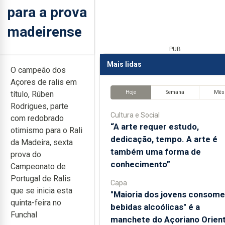
para a prova
madeirense
PUB
Mais lidas
O campeão dos
Açores de ralis em
Hoje
Semana
Mês
título, Rúben
Rodrigues, parte
Cultura e Social
com redobrado
“A arte requer estudo,
otimismo para o Rali
dedicação, tempo. A arte é
da Madeira, sexta
também uma forma de
prova do
conhecimento”
Campeonato de
Portugal de Ralis
Capa
que se inicia esta
"Maioria dos jovens consome
quinta-feira no
bebidas alcoólicas" é a
Funchal
manchete do Açoriano Orient