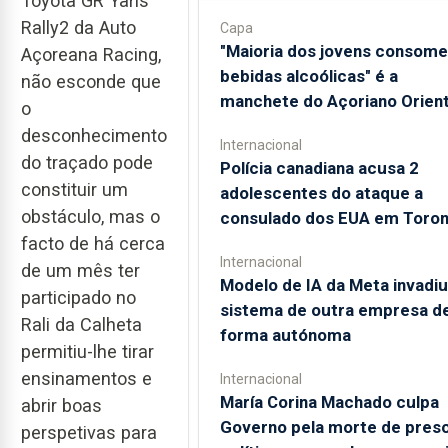
Toyota GR Yaris
Rally2 da Auto
Capa
"Maioria dos jovens consome
Açoreana Racing,
bebidas alcoólicas" é a
não esconde que
manchete do Açoriano Orient
o
desconhecimento
Internacional
do traçado pode
Polícia canadiana acusa 2
constituir um
adolescentes do ataque a
obstáculo, mas o
consulado dos EUA em Toron
facto de há cerca
Internacional
de um mês ter
Modelo de IA da Meta invadiu
participado no
sistema de outra empresa d
Rali da Calheta
forma autónoma
permitiu-lhe tirar
ensinamentos e
Internacional
María Corina Machado culpa
abrir boas
Governo pela morte de pres
perspetivas para