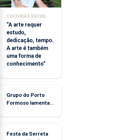
e
Inovação
CULTURA E SOCIAL
que
“A arte requer
o
estudo,
Oceano
dedicação, tempo.
seja
A arte é também
reconhecido
uma forma de
como
conhecimento”
Domínio
Estratégico
nacional
Grupo do Porto
Formoso lamenta
falta de apoio do
governo ao folclore
Festa da Serreta