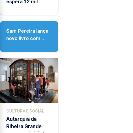
espera 12 mil
peregrinos
Sam Pereira lança
novo livro com
quase seis
décadas de poesia
CULTURA E SOCIAL
Autarquia da
Ribeira Grande