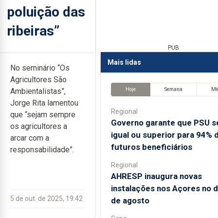
poluição das
ribeiras”
PUB
Mais lidas
No seminário “Os
Agricultores São
Hoje
Semana
M
Ambientalistas”,
Jorge Rita lamentou
Regional
que “sejam sempre
Governo garante que PSU s
os agricultores a
igual ou superior para 94% 
arcar com a
futuros beneficiários
responsabilidade”.
Regional
AHRESP inaugura novas
instalações nos Açores no d
5 de out. de 2025, 19:42
de agosto