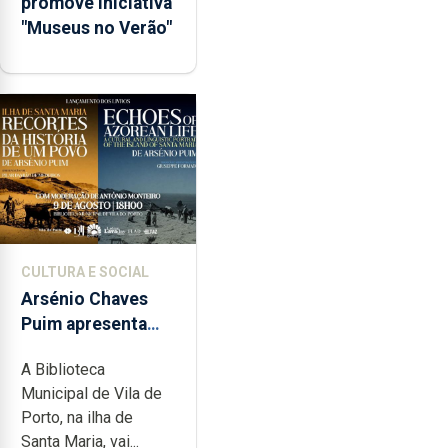
promove iniciativa
"Museus no Verão"
CULTURA E SOCIAL
Arsénio Chaves
Puim apresenta
obras na
A Biblioteca
Biblioteca de Vila
Municipal de Vila de
do Porto
Porto, na ilha de
Santa Maria, vai...