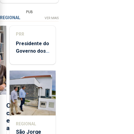
PUB
REGIONAL
VER MAIS
PRR
Presidente do
Governo dos
Açores
destaca
execução e
modernização
da saúde
O
c
e
REGIONAL
a
São Jorge