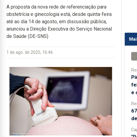
A proposta da nova rede de referenciação para
obstetrícia e ginecologia está, desde quinta-feira
até ao dia 14 de agosto, em discussão pública,
anunciou a Direção Executiva do Serviço Nacional
de Saúde (DE-SNS)
Mai
1 de ago. de 2025, 16:46
Re
Pi
fe
e 
Re
67
de
Ca
"D