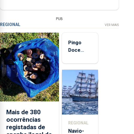
PUB
REGIONAL
VER MAIS
Pingo
Doce
abre esta
quinta-
feira nova
loja em
São
Sebastião
e cria 30
postos de
Mais de 380
trabalho
ocorrências
REGIONAL
registadas de
Navio-