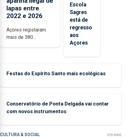
apanha ilegal de
Escola
lapas entre
Sagres
2022 e 2026
está de
regresso
Açores registaram
aos
mais de 380
Açores
ocorrências e mais
de 160 inspeções
relacionadas com a
apanha ilegal de
Festas do Espírito Santo mais ecológicas
lapas entre 2022 e
2026. A ilha das
Flores apresenta um
“decréscimo
significativo” da
Conservatório de Ponta Delgada vai contar
CPUE entre 2022 e
com novos instrumentos
2025
CULTURA & SOCIAL
VER MAIS