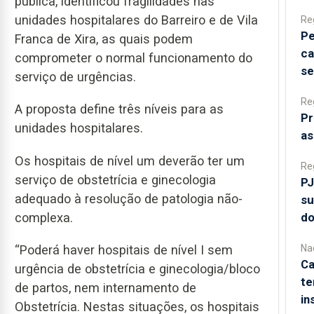
pública, identificou fragilidades nas
unidades hospitalares do Barreiro e de Vila
Re
Pe
Franca de Xira, as quais podem
ca
comprometer o normal funcionamento do
se
serviço de urgências.
Re
A proposta define três níveis para as
Pr
unidades hospitalares.
as
Os hospitais de nível um deverão ter um
Re
serviço de obstetrícia e ginecologia
PJ
adequado à resolução de patologia não-
su
do
complexa.
Na
“Poderá haver hospitais de nível I sem
Ca
urgência de obstetrícia e ginecologia/bloco
te
de partos, nem internamento de
in
Obstetrícia. Nestas situações, os hospitais