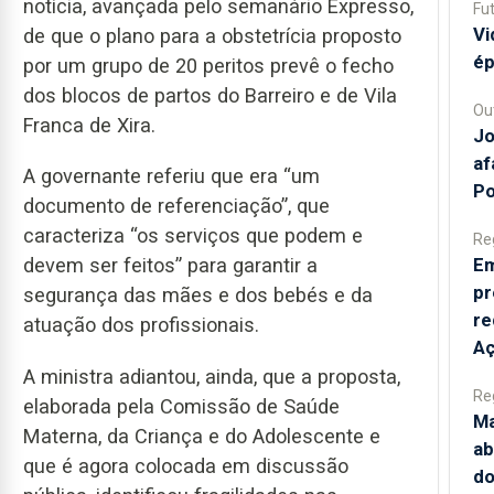
notícia, avançada pelo semanário Expresso,
Fu
Vi
de que o plano para a obstetrícia proposto
ép
por um grupo de 20 peritos prevê o fecho
dos blocos de partos do Barreiro e de Vila
Ou
Franca de Xira.
Jo
af
A governante referiu que era “um
Po
documento de referenciação”, que
caracteriza “os serviços que podem e
Re
Em
devem ser feitos” para garantir a
pr
segurança das mães e dos bebés e da
re
atuação dos profissionais.
Aç
A ministra adiantou, ainda, que a proposta,
Re
elaborada pela Comissão de Saúde
Ma
Materna, da Criança e do Adolescente e
ab
que é agora colocada em discussão
do