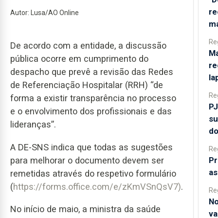
re
Autor: Lusa/AO Online
ma
Re
De acordo com a entidade, a discussão
Ma
pública ocorre em cumprimento do
re
despacho que prevê a revisão das Redes
la
de Referenciação Hospitalar (RRH) “de
Re
forma a existir transparência no processo
PJ
e o envolvimento dos profissionais e das
su
lideranças”.
do
A DE-SNS indica que todas as sugestões
Re
Pr
para melhorar o documento devem ser
as
remetidas através do respetivo formulário
(
https://forms.office.com/e/zKmVSnQsV7)
.
Re
No
No início de maio, a ministra da saúde
va