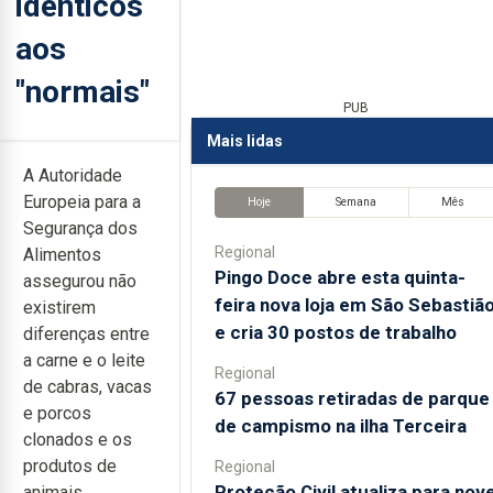
idênticos
aos
"normais"
PUB
Mais lidas
A Autoridade
Europeia para a
Hoje
Semana
Mês
Segurança dos
Regional
Alimentos
Pingo Doce abre esta quinta-
assegurou não
feira nova loja em São Sebastiã
existirem
e cria 30 postos de trabalho
diferenças entre
a carne e o leite
Regional
de cabras, vacas
67 pessoas retiradas de parque
e porcos
de campismo na ilha Terceira
clonados e os
produtos de
Regional
Proteção Civil atualiza para nov
animais