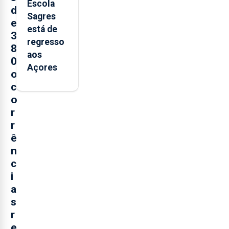
Escola
d
Sagres
e
está de
3
regresso
8
aos
0
Açores
o
c
o
r
r
ê
n
c
i
a
s
r
e