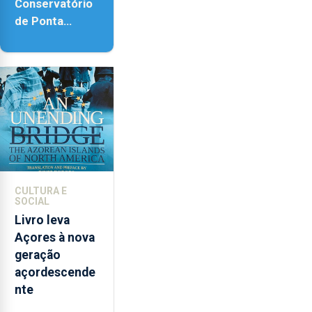
Conservatório
de Ponta
Delgada vai
contar com
novos
instrumentos
CULTURA E
SOCIAL
Livro leva
Açores à nova
geração
açordescende
nte