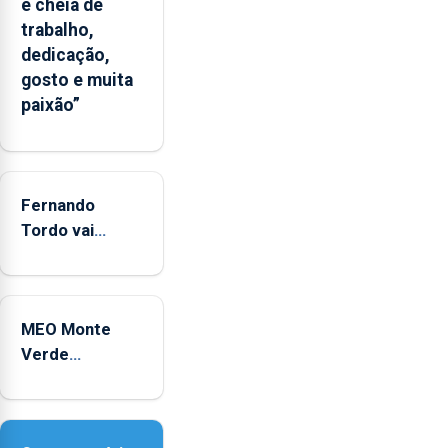
e cheia de
significativo”
trabalho,
da
dedicação,
CPUE
gosto e muita
entre
paixão”
2022
e
2025
Fernando
Tordo vai
celebrar 60
anos de
carreira no
MEO Monte
Coliseu
Verde
Micaelense
regressa com
reforço da
acessibilidade