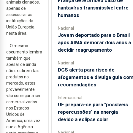
França deteta novo caso de
animais clonados,
hantavírus transmissível entre
apenas de
humanos
assessorar as
instituições da
União Europeia
Nacional
nesta área.
Jovem deportado para o Brasil
após AIMA demorar dois anos a
O mesmo
decidir reagrupamento
documento lembra
também que
Nacional
apesar de ainda
DGS alerta para risco de
não existirem tais
afogamentos e divulga guia co
produtos no
mercado, estes
recomendações
provavelmente
vão começar a ser
Internacional
comercializados
UE prepara-se para "possíveis
nos Estados
repercussões" na energia
Unidos de
devido a eclipse solar
América, uma vez
que a Agência
Nacional