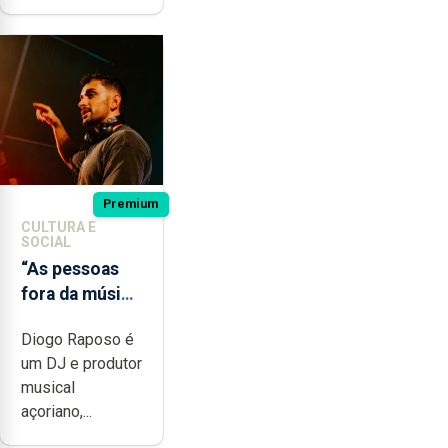
Premium
CULTURA E
SOCIAL
“As pessoas
fora da música
não têm a
Diogo Raposo é
noção do quão
um DJ e produtor
difícil é
musical
produzir uma
açoriano,...
música”