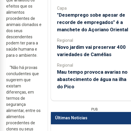
que analisou os
efeitos que os
Capa
alimentos
"Desemprego sobe apesar de
procedentes de
recorde de empregados" é a
animais clonados e
manchete do Açoriano Oriental
dos seus
descendentes
Regional
podem ter para a
Novo jardim vai preservar 400
saúde humana e
variedades de Camélias
para o ambiente.
Regional
"Não há provas
Mau tempo provoca avarias no
concludentes que
abastecimento de água na ilha
sugerem que
do Pico
existam
diferenças, em
termos de
segurança
PUB
alimentar, entre os
alimentos
Últimas Notícias
procedentes de
clones ou seus