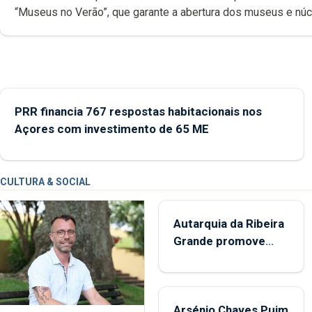
“Museus no Verão”, que garante a abertura dos museus e nú
museológicos integrados na Rede Municipal de Museus aos
durante o mês de agosto, entre as 14h00 e as 18h00.
PRR financia 767 respostas habitacionais nos
Açores com investimento de 65 ME
CULTURA & SOCIAL
Autarquia da Ribeira
Grande promove
iniciativa "Museus no
Verão"
Arsénio Chaves Puim