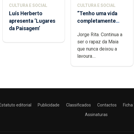
CULTURA E SOCIAL
CULTURA E SOCIAL
Luís Herberto
“Tenho uma vida
apresenta ‘Lugares
completamente
da Paisagem’
cheia de trabalho,
Jorge Rita. Continua a
dedicação, gosto e
ser o rapaz da Maia
muita paixão”
que nunca deixou a
lavoura....
Estatuto editorial
Publicidade
Classificados
Contactos
Ficha
Assinaturas