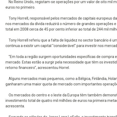
No Reino Unido, registam-se operações por um valor de oito mil mi
euros no primeiro.
Tony Horrell, responsável pelos mercados de capitais europeus da 
nos mercados da dívida reduzirá o número de grandes operações e 
total em 2008 cerca de 45 por cento inferior ao total de 244 mil mi
Tony Horrell referiu que a falta de liquidez no sector bancário é
continua a existir um capital "considerável" para investir nos merc
"Em toda a região surgem oportunidades específicas de compra e a
mercado. Estas estão a surgir pela necessidade que têm os investido
retorno financeiro", acrescentou Horrel.
Alguns mercados mais pequenos, como a Bélgica, Finlândia, Holan
ganharam uma maior quota de mercado com importantes operações,
Os mercados do centro e o leste da Europa têm também demonstr
investimento total de quatro mil milhões de euros na primeira met
acrescenta.