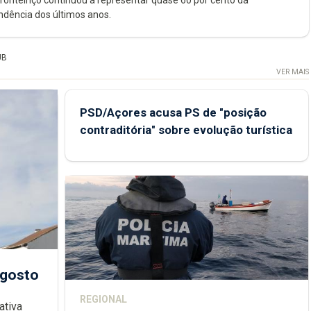
onteiriço continuou a representar quase 60 por cento da
endência dos últimos anos.
UB
VER MAIS
PSD/Açores acusa PS de "posição
contraditória" sobre evolução turística
agosto
REGIONAL
ativa