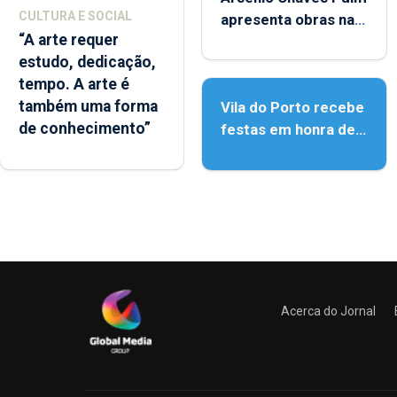
CULTURA E SOCIAL
apresenta obras na
“A arte requer
Biblioteca de Vila do
estudo, dedicação,
Porto
tempo. A arte é
também uma forma
Vila do Porto recebe
de conhecimento”
festas em honra de
Nossa Senhora da
Assunção
Acerca do Jornal