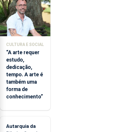
euros.
CULTURA E SOCIAL
“A arte requer
estudo,
dedicação,
tempo. A arte é
também uma
forma de
conhecimento”
Autarquia da