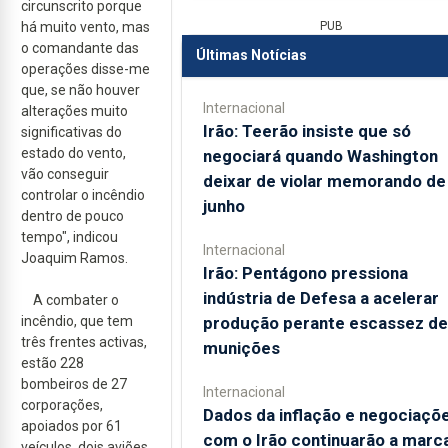
circunscrito porque
PUB
há muito vento, mas
o comandante das
Últimas Notícias
operações disse-me
que, se não houver
Internacional
alterações muito
Irão: Teerão insiste que só
significativas do
estado do vento,
negociará quando Washington
vão conseguir
deixar de violar memorando de
controlar o incêndio
junho
dentro de pouco
tempo", indicou
Internacional
Joaquim Ramos.
Irão: Pentágono pressiona
indústria de Defesa a acelerar
A combater o
produção perante escassez de
incêndio, que tem
três frentes activas,
munições
estão 228
bombeiros de 27
Internacional
corporações,
Dados da inflação e negociaçõ
apoiados por 61
com o Irão continuarão a marc
veículos, dois aviões