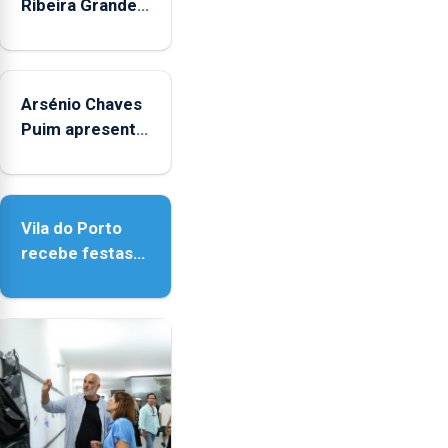
Ribeira Grande
promove
iniciativa
"Museus no
Arsénio Chaves
Verão"
Puim apresenta
obras na
Biblioteca de
Vila do Porto
Vila do Porto
recebe festas
em honra de
Nossa Senhora
da Assunção