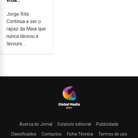
completamente
Jorge Rita.
cheia de
Continua a ser o
trabalho,
rapaz da Maia que
dedicação,
nunca deixou a
gosto e muita
lavoura....
paixão”
Acerca do Jornal
Estatuto editorial
Publicidade
Classificados
Contactos
Ficha Técnica
Termos de uso