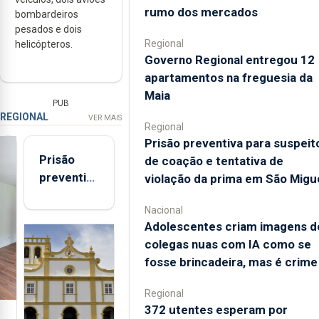
rumo dos mercados
bombardeiros
pesados e dois
Regional
helicópteros.
Governo Regional entregou 12
apartamentos na freguesia da
Maia
PUB
REGIONAL
VER MAIS
Regional
Prisão preventiva para suspeit
Prisão
de coação e tentativa de
preventiva
violação da prima em São Migu
para
Nacional
suspeito
Adolescentes criam imagens d
de coação
colegas nuas com IA como se
e
fosse brincadeira, mas é crime
tentativa
de
Regional
violação
372 utentes esperam por