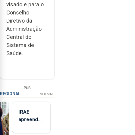
visado e para o
Conselho
Diretivo da
Administração
Central do
Sistema de
Saúde.
PUB
REGIONAL
VER MAIS
IRAE
apreendeu
mais de 32
toneladas