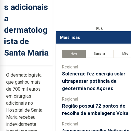
s adicionais
a
dermatolog
PUB
Mais lidas
ista de
Santa Maria
Hoje
Semana
Mês
Regional
Solenerge fez energia solar
O dermatologista
ultrapassar potência da
que ganhou mais
geotermia nos Açores
de 700 mil euros
em cirurgias
Regional
adicionais no
Região possui 72 pontos de
Hospital de Santa
recolha de embalagens Volta
Maria recebeu
indevidamente
Regional
Aquaparque acolhe Noites de