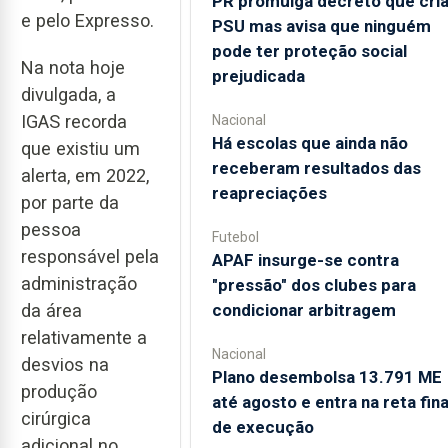
PR promulga decreto que cri
e pelo Expresso.
PSU mas avisa que ninguém
pode ter proteção social
Na nota hoje
prejudicada
divulgada, a
IGAS recorda
Nacional
Há escolas que ainda não
que existiu um
receberam resultados das
alerta, em 2022,
reapreciações
por parte da
pessoa
Futebol
responsável pela
APAF insurge-se contra
administração
"pressão" dos clubes para
condicionar arbitragem
da área
relativamente a
Nacional
desvios na
Plano desembolsa 13.791 ME
produção
até agosto e entra na reta fina
cirúrgica
de execução
adicional no