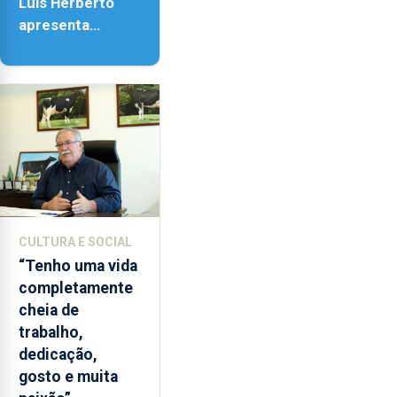
Luís Herberto
apresenta
‘Lugares da
Paisagem’
CULTURA E SOCIAL
“Tenho uma vida
completamente
cheia de
trabalho,
dedicação,
gosto e muita