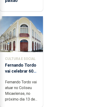
paixão”
CULTURA E SOCIAL
Fernando Tordo
vai celebrar 60
anos de carreira
Fernando Tordo vai
no Coliseu
atuar no Coliseu
Micaelense
Micaelense, no
próximo dia 13 de...