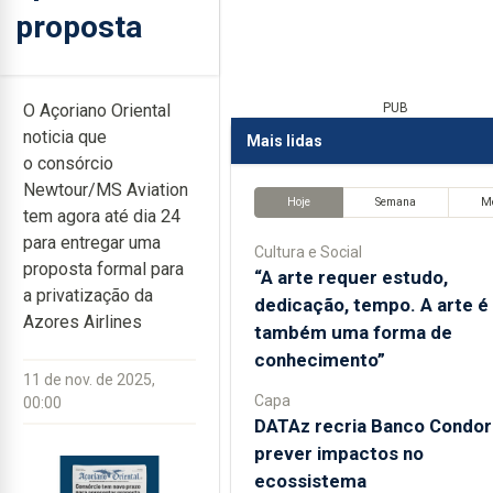
proposta
O Açoriano Oriental
PUB
noticia que
Mais lidas
o
consórcio
Newtour/MS Aviation
Hoje
Semana
M
tem agora até dia 24
para entregar uma
Cultura e Social
proposta formal para
“A arte requer estudo,
a privatização da
dedicação, tempo. A arte é
Azores Airlines
também uma forma de
conhecimento”
11 de nov. de 2025,
Capa
00:00
DATAz recria Banco Condor
prever impactos no
ecossistema