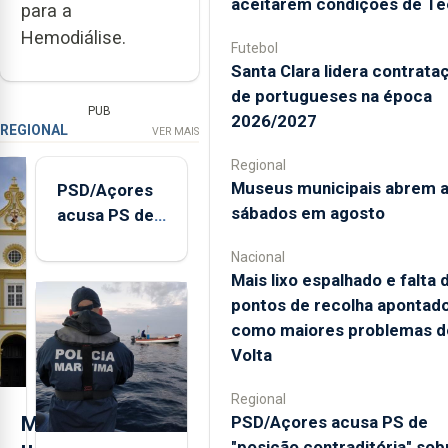
aceitarem condições de Te
para a
Hemodiálise.
Futebol
Santa Clara lidera contrata
de portugueses na época
PUB
2026/2027
REGIONAL
VER MAIS
Regional
Museus municipais abrem 
PSD/Açores
sábados em agosto
acusa PS de
"posição
Nacional
contraditória"
Mais lixo espalhado e falta 
sobre
pontos de recolha apontad
evolução
como maiores problemas d
turística
Volta
Regional
M
PSD/Açores acusa PS de
"posição contraditória" sob