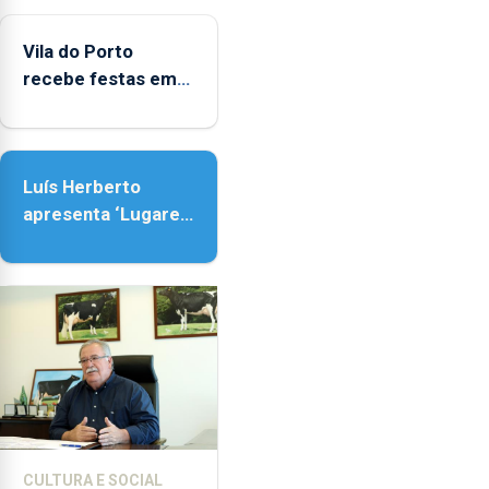
agosto,
entre
Vila do Porto
as
recebe festas em
14h00
honra de Nossa
e
Senhora da
as
Assunção
18h00.
Luís Herberto
apresenta ‘Lugares
da Paisagem’
CULTURA E SOCIAL