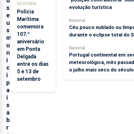
u
REGIONAL
s
evolução turística
Polícia
e
Marítima
Nacional
u
comemora
Céu pouco nublado ou limp
s
107.º
durante o eclipse total do S
m
aniversário
u
Nacional
em Ponta
n
Portugal continental em se
Delgada
i
meteorológica, mês passad
entre os dias
c
o julho mais seco do século
5 e 13 de
i
setembro
p
a
i
s
a
b
r