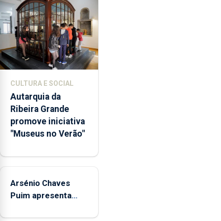
a
abertura
dos
museus
e
núcleos
museológicos
CULTURA E SOCIAL
integrados
Autarquia da
na
Ribeira Grande
Rede
promove iniciativa
Municipal
"Museus no Verão"
de
Museus
aos
sábados
Arsénio Chaves
durante
o
Puim apresenta
mês
obras na Biblioteca
de
de Vila do Porto