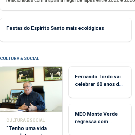
relacionadas com a apanha ilegal de lapas entre 2022 e 2026. A ilha
das Flores apresenta um “decréscimo significativo” da CPUE entr
2022 e 2025
Festas do Espírito Santo mais ecológicas
CULTURA & SOCIAL
Fernando Tordo vai
celebrar 60 anos de
carreira no Coliseu
Micaelense
MEO Monte Verde
CULTURA E SOCIAL
regressa com
“Tenho uma vida
reforço da