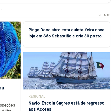
UB
VER MAIS
Pingo Doce abre esta quinta-feira nova
loja em São Sebastião e cria 30 postos
de trabalho
ha
REGIONAL
Navio-Escola Sagres está de regresso
aos Açores