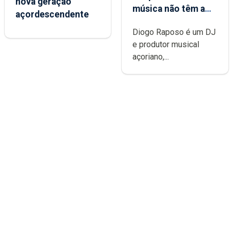
nova geração
música não têm a
açordescendente
noção do quão
Diogo Raposo é um DJ
difícil é produzir
e produtor musical
uma música”
açoriano,...