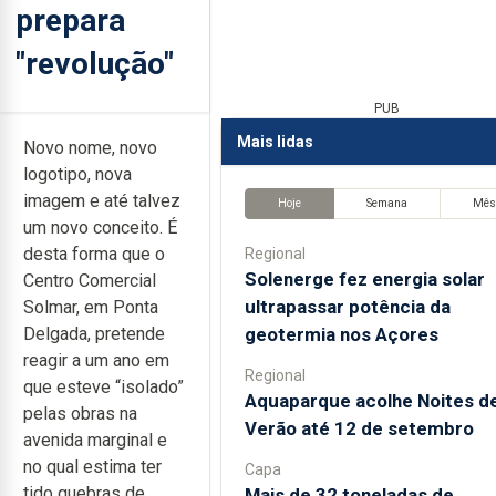
prepara
"revolução"
PUB
Mais lidas
Novo nome, novo
logotipo, nova
imagem e até talvez
Hoje
Semana
Mê
um novo conceito. É
desta forma que o
Regional
Solenerge fez energia solar
Centro Comercial
ultrapassar potência da
Solmar, em Ponta
geotermia nos Açores
Delgada, pretende
reagir a um ano em
Regional
que esteve “isolado”
Aquaparque acolhe Noites d
pelas obras na
Verão até 12 de setembro
avenida marginal e
no qual estima ter
Capa
tido quebras de
Mais de 32 toneladas de