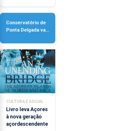
reforço da
acessibilidade
Conservatório de
Ponta Delgada vai
contar com novos
instrumentos
CULTURA E SOCIAL
Livro leva Açores
à nova geração
açordescendente