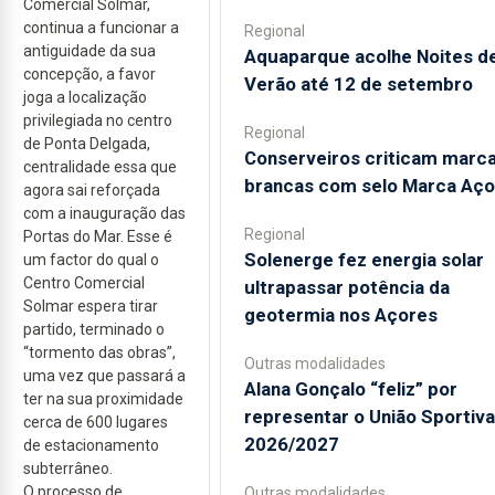
Comercial Solmar,
continua a funcionar a
Regional
antiguidade da sua
Aquaparque acolhe Noites d
concepção, a favor
Verão até 12 de setembro
joga a localização
privilegiada no centro
Regional
de Ponta Delgada,
Conserveiros criticam marc
centralidade essa que
brancas com selo Marca Aço
agora sai reforçada
com a inauguração das
Regional
Portas do Mar. Esse é
Solenerge fez energia solar
um factor do qual o
Centro Comercial
ultrapassar potência da
Solmar espera tirar
geotermia nos Açores
partido, terminado o
“tormento das obras”,
Outras modalidades
uma vez que passará a
Alana Gonçalo “feliz” por
ter na sua proximidade
representar o União Sportiv
cerca de 600 lugares
2026/2027
de estacionamento
subterrâneo.
O processo de
Outras modalidades