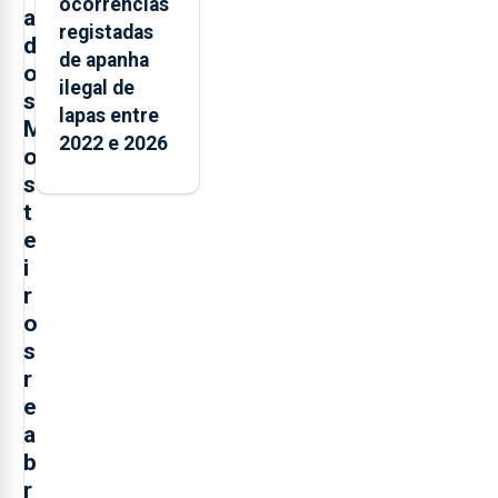
ocorrências
a
registadas
d
de apanha
o
ilegal de
s
lapas entre
M
2022 e 2026
o
s
t
e
i
r
o
s
r
e
a
b
r