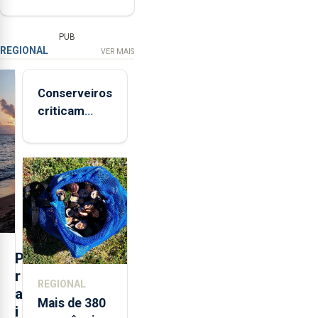
PUB
REGIONAL
VER MAIS
Conserveiros
criticam
marcas
brancas com
selo Marca
Açores
P
r
REGIONAL
a
Mais de 380
i