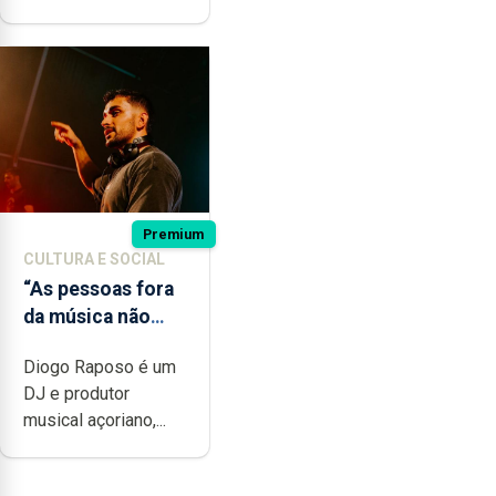
Premium
CULTURA E SOCIAL
“As pessoas fora
da música não
têm a noção do
Diogo Raposo é um
quão difícil é
DJ e produtor
produzir uma
musical açoriano,...
música”