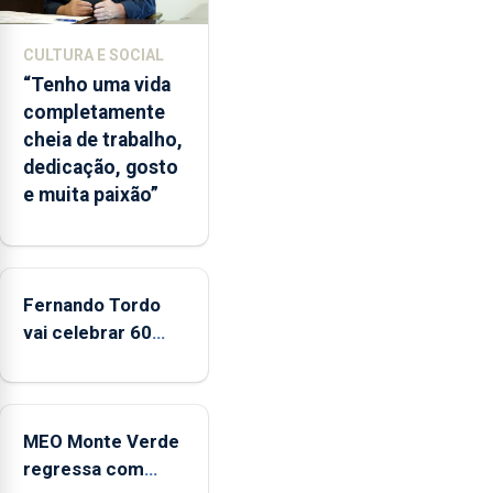
da
época
CULTURA E SOCIAL
balnear
“Tenho uma vida
completamente
cheia de trabalho,
dedicação, gosto
e muita paixão”
Fernando Tordo
vai celebrar 60
anos de carreira
no Coliseu
Micaelense
MEO Monte Verde
regressa com