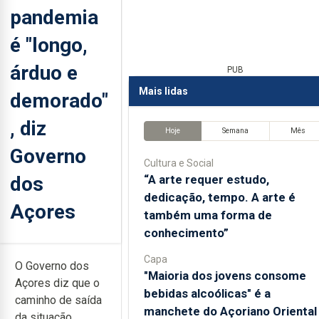
pandemia
é "longo,
árduo e
PUB
Mais lidas
demorado"
, diz
Hoje
Semana
Mês
Governo
Cultura e Social
dos
“A arte requer estudo,
dedicação, tempo. A arte é
Açores
também uma forma de
conhecimento”
Capa
O Governo dos
"Maioria dos jovens consome
Açores diz que o
bebidas alcoólicas" é a
caminho de saída
manchete do Açoriano Oriental
da situação