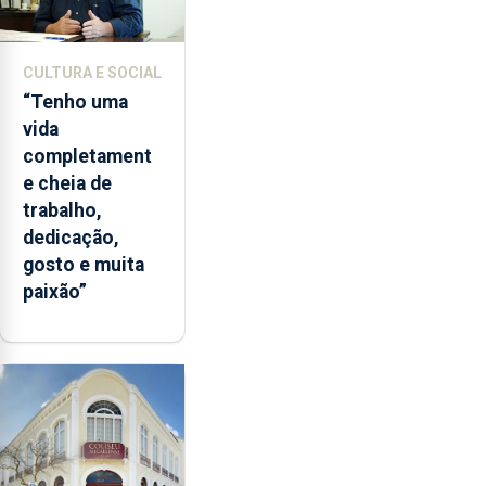
CULTURA E SOCIAL
“Tenho uma
vida
completament
e cheia de
trabalho,
dedicação,
gosto e muita
paixão”