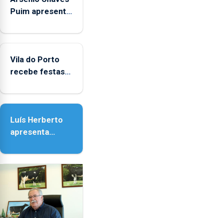
Puim apresenta
obras na
Biblioteca de
Vila do Porto
Vila do Porto
recebe festas
em honra de
Nossa Senhora
da Assunção
Luís Herberto
apresenta
‘Lugares da
Paisagem’