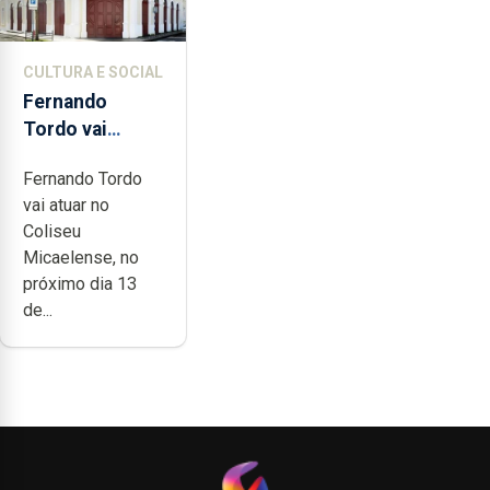
CULTURA E SOCIAL
Fernando
Tordo vai
celebrar 60
Fernando Tordo
anos de
vai atuar no
carreira no
Coliseu
Coliseu
Micaelense, no
Micaelense
próximo dia 13
de...