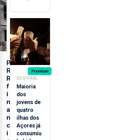
militares
açorianos
regressam
após
missão na
Roménia
P
R
Premium
R
REGIONAL
f
Maioria
i
dos
n
jovens de
a
quatro
n
ilhas dos
c
Açores já
i
consumiu