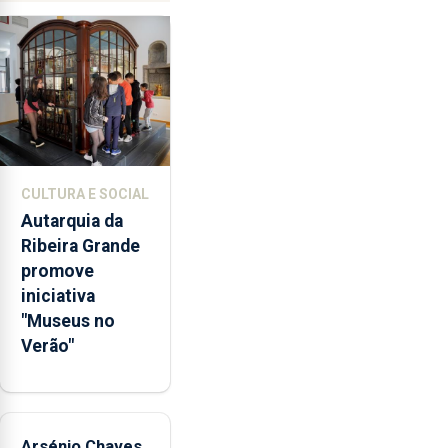
65
milhões
de
euros
e
abrange
767
respostas
CULTURA E SOCIAL
habitacionais,
Autarquia da
anunciou
Ribeira Grande
o
promove
Governo
iniciativa
Regional.
"Museus no
Verão"
Arsénio Chaves