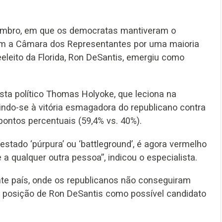
vembro, em que os democratas mantiveram o
ram a Câmara dos Representantes por uma maioria
eleito da Florida, Ron DeSantis, emergiu como
ista político Thomas Holyoke, que leciona na
rindo-se à vitória esmagadora do republicano contra
pontos percentuais (59,4% vs. 40%).
stado ‘púrpura’ ou ‘battleground’, é agora vermelho
 a qualquer outra pessoa”, indicou o especialista.
ante país, onde os republicanos não conseguiram
a posição de Ron DeSantis como possível candidato