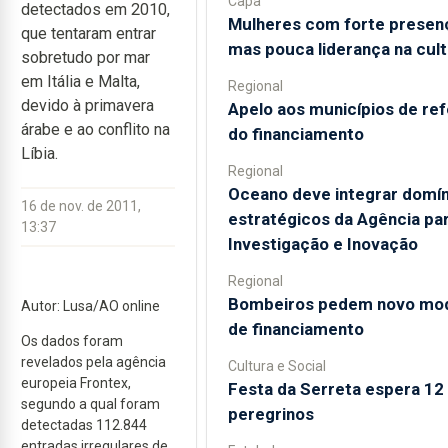
Capa
detectados em 2010,
Mulheres com forte presen
que tentaram entrar
mas pouca liderança na cult
sobretudo por mar
em Itália e Malta,
Regional
devido à primavera
Apelo aos municípios de re
árabe e ao conflito na
do financiamento
Líbia.
Regional
Oceano deve integrar domín
16 de nov. de 2011,
estratégicos da Agência par
13:37
Investigação e Inovação
Regional
Bombeiros pedem novo mo
Autor: Lusa/AO online
de financiamento
Os dados foram
revelados pela agência
Cultura e Social
europeia Frontex,
Festa da Serreta espera 12 
segundo a qual foram
peregrinos
detectadas 112.844
entradas irregulares de