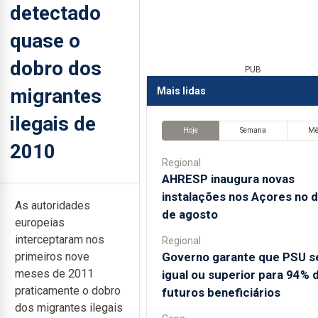
detectado
quase o
dobro dos
PUB
migrantes
Mais lidas
ilegais de
Hoje
Semana
M
2010
Regional
AHRESP inaugura novas
instalações nos Açores no d
As autoridades
de agosto
europeias
interceptaram nos
Regional
Governo garante que PSU s
primeiros nove
meses de 2011
igual ou superior para 94% 
praticamente o dobro
futuros beneficiários
dos migrantes ilegais