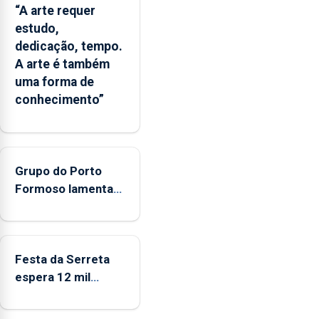
“A arte requer
o
estudo,
Oceano
dedicação, tempo.
seja
A arte é também
reconhecido
uma forma de
como
conhecimento”
Domínio
Estratégico
nacional
Grupo do Porto
Formoso lamenta
falta de apoio do
governo ao folclore
Festa da Serreta
espera 12 mil
peregrinos