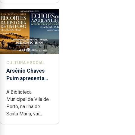
CULTURA E SOCIAL
Arsénio Chaves
Puim apresenta
obras na
A Biblioteca
Biblioteca de Vila
Municipal de Vila de
do Porto
Porto, na ilha de
Santa Maria, vai...