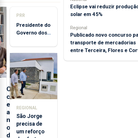
Eclipse vai reduzir produçã
solar em 45%
PRR
Presidente do
Regional
Governo dos
Publicado novo concurso p
Açores
transporte de mercadorias
destaca
entre Terceira, Flores e Co
execução e
modernização
da saúde
O
c
e
REGIONAL
a
São Jorge
n
precisa de
o
um reforço
d