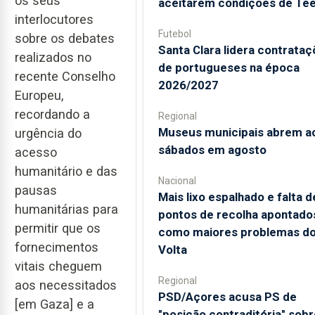
os seus
aceitarem condições de Te
interlocutores
Futebol
sobre os debates
Santa Clara lidera contrata
realizados no
de portugueses na época
recente Conselho
2026/2027
Europeu,
recordando a
Regional
Museus municipais abrem a
urgência do
sábados em agosto
acesso
humanitário e das
Nacional
pausas
Mais lixo espalhado e falta d
humanitárias para
pontos de recolha apontado
permitir que os
como maiores problemas d
fornecimentos
Volta
vitais cheguem
Regional
aos necessitados
PSD/Açores acusa PS de
[em Gaza] e a
"posição contraditória" sobr