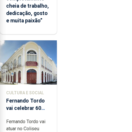
cheia de trabalho,
dedicação, gosto
e muita paixão”
CULTURA E SOCIAL
Fernando Tordo
vai celebrar 60
anos de carreira
Fernando Tordo vai
no Coliseu
atuar no Coliseu
Micaelense