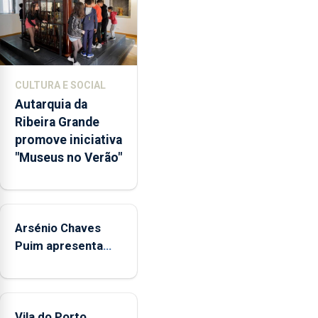
dos
museus
e
núcleos
museológicos
CULTURA E SOCIAL
integrados
Autarquia da
na
Ribeira Grande
Rede
promove iniciativa
Municipal
"Museus no Verão"
de
Museus
aos
sábados
Arsénio Chaves
durante
o
Puim apresenta
mês
obras na Biblioteca
de
de Vila do Porto
agosto,
entre
Vila do Porto