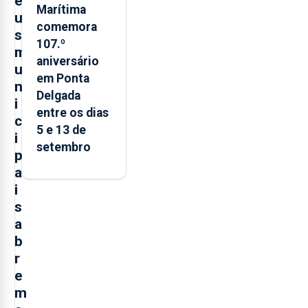
e
Marítima
u
comemora
s
107.º
m
aniversário
u
em Ponta
n
Delgada
i
entre os dias
c
5 e 13 de
i
setembro
p
a
i
s
a
b
r
e
m