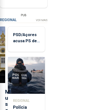
PUB
REGIONAL
VER MAIS
PSD/Açores
acusa PS de
"posição
contraditória"
sobre
evolução
turística
M
u
REGIONAL
s
Polícia