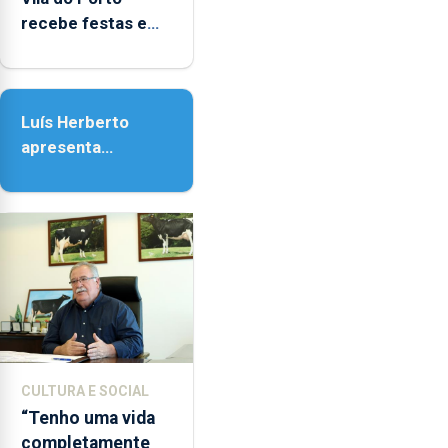
as
recebe festas em
14h00
honra de Nossa
e
Senhora da
as
Assunção
18h00.
Luís Herberto
apresenta
‘Lugares da
Paisagem’
CULTURA E SOCIAL
“Tenho uma vida
completamente