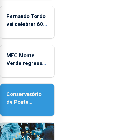
e
2025
Fernando Tordo
vai celebrar 60
anos de carreira
no Coliseu
Micaelense
MEO Monte
Verde regressa
com reforço da
acessibilidade
Conservatório
de Ponta
Delgada vai
contar com
novos
instrumentos