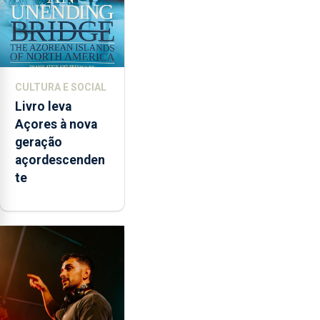
CULTURA E SOCIAL
Livro leva
Açores à nova
geração
açordescenden
te