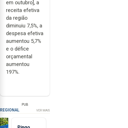
em outubro], a
receita efetiva
da região
diminuiu 7,5%, a
despesa efetiva
aumentou 5,7%
e o défice
orçamental
aumentou
197%.
PUB
REGIONAL
VER MAIS
Pingo