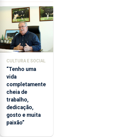
de
lapas
entre
2022
e
2026.
A
ilha
CULTURA E SOCIAL
das
“Tenho uma
Flores
vida
apresenta
completamente
um
cheia de
“decréscimo
trabalho,
significativo”
dedicação,
da
gosto e muita
CPUE
paixão”
entre
2022