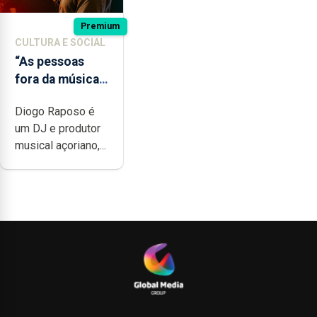
Premium
CULTURA E SOCIAL
“As pessoas
fora da música
não têm a
Diogo Raposo é
noção do quão
um DJ e produtor
difícil é
musical açoriano,...
produzir uma
música”