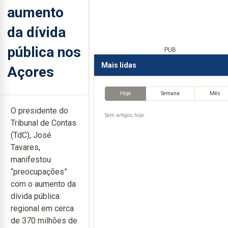
aumento
da dívida
pública nos
PUB
Mais lidas
Açores
Hoje
Semana
Mês
O presidente do
Sem artigos hoje.
Tribunal de Contas
(TdC), José
Tavares,
manifestou
“preocupações”
com o aumento da
dívida pública
regional em cerca
de 370 milhões de