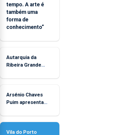
Governo
tempo. A arte é
Regional
também uma
e
forma de
os
conhecimento”
municípios.
Autarquia da
Ribeira Grande
promove iniciativa
"Museus no Verão"
Arsénio Chaves
Puim apresenta
obras na Biblioteca
de Vila do Porto
Vila do Porto