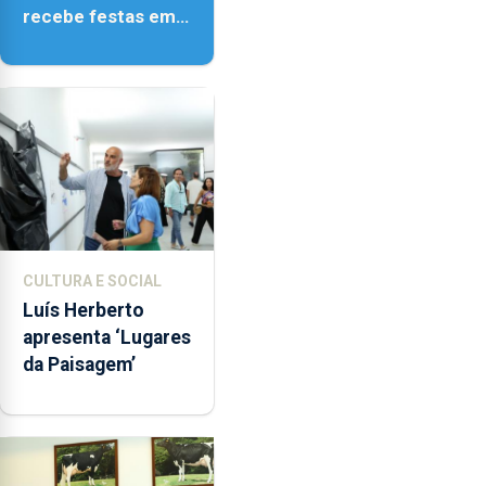
recebe festas em
honra de Nossa
Senhora da
Assunção
CULTURA E SOCIAL
Luís Herberto
apresenta ‘Lugares
da Paisagem’