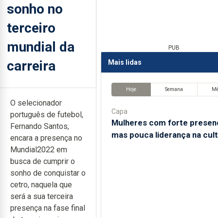
sonho no
terceiro
mundial da
PUB
carreira
Mais lidas
Hoje
Semana
M
O selecionador
Capa
português de futebol,
Mulheres com forte presen
Fernando Santos,
mas pouca liderança na cul
encara a presença no
Mundial2022 em
busca de cumprir o
sonho de conquistar o
cetro, naquela que
será a sua terceira
presença na fase final