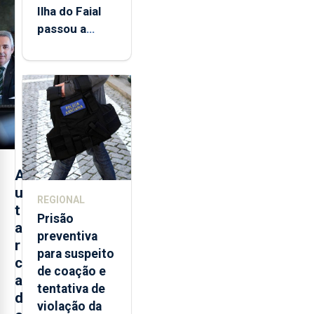
Ilha do Faial
passou a
integrar rede
de
monitorização
de infrassons
dos Açores
A
u
REGIONAL
t
Prisão
a
preventiva
r
para suspeito
c
de coação e
a
tentativa de
d
violação da