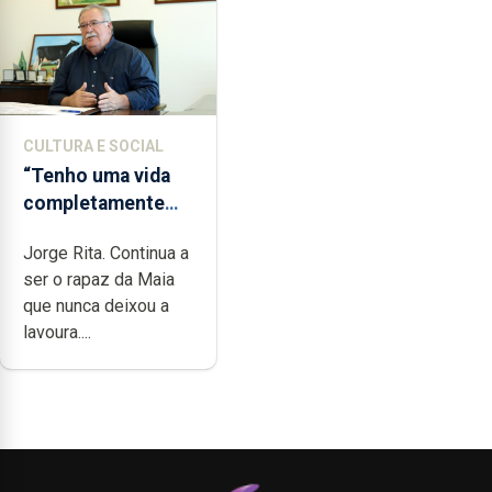
CULTURA E SOCIAL
“Tenho uma vida
completamente
cheia de trabalho,
Jorge Rita. Continua a
dedicação, gosto e
ser o rapaz da Maia
muita paixão”
que nunca deixou a
lavoura....