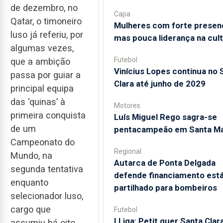
de dezembro, no
Capa
Qatar, o timoneiro
Mulheres com forte presen
luso já referiu, por
mas pouca liderança na cul
algumas vezes,
Futebol
que a ambição
Vinícius Lopes continua no 
passa por guiar a
Clara até junho de 2029
principal equipa
das ‘quinas’ à
Motores
primeira conquista
Luís Miguel Rego sagra-se
de um
pentacampeão em Santa Ma
Campeonato do
Regional
Mundo, na
Autarca de Ponta Delgada
segunda tentativa
defende financiamento está
enquanto
partilhado para bombeiros
selecionador luso,
cargo que
Futebol
I Liga: Petit quer Santa Clar
assumiu há oito