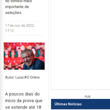
do torneio mais
importante de
seleções.
17 de nov. de 2022,
17:12
Autor: Lusa/AO Online
A poucos dias do
PUB
início da prova que
Últimas Notícias
se estende até 18