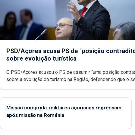
PSD/Açores acusa PS de "posição contraditó
sobre evolução turística
O PSD/Açores acusou o PS de assumir “uma posição contrad
sobre a evolução do turismo na Região, defendendo que o s
apostar na criação de valor e "não ficar refém de um único in
estatístico".
Missão cumprida: militares açorianos regressam
após missão na Roménia