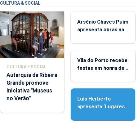
CULTURA & SOCIAL
Arsénio Chaves Puim
apresenta obras na
Biblioteca de Vila do
Porto
Vila do Porto recebe
CULTURA E SOCIAL
festas em honra de
Autarquia da Ribeira
Nossa Senhora da
Grande promove
Assunção
iniciativa "Museus
no Verão"
Luís Herberto
apresenta ‘Lugares
da Paisagem’