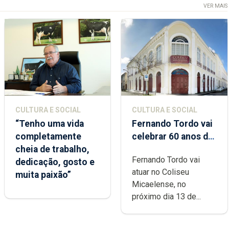
VER MAIS
CULTURA E SOCIAL
CULTURA E SOCIAL
“Tenho uma vida
Fernando Tordo vai
completamente
celebrar 60 anos de
cheia de trabalho,
carreira no Coliseu
Fernando Tordo vai
dedicação, gosto e
Micaelense
atuar no Coliseu
muita paixão”
Micaelense, no
próximo dia 13 de...