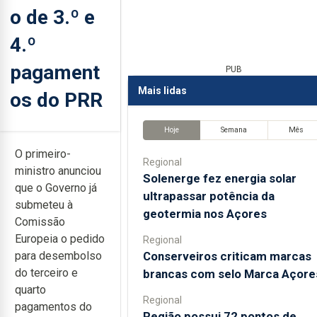
o de 3.º e
4.º
pagament
PUB
Mais lidas
os do PRR
Hoje
Semana
Mês
O primeiro-
Regional
ministro anunciou
Solenerge fez energia solar
que o Governo já
ultrapassar potência da
submeteu à
geotermia nos Açores
Comissão
Europeia o pedido
Regional
Conserveiros criticam marcas
para desembolso
do terceiro e
brancas com selo Marca Açore
quarto
Regional
pagamentos do
Região possui 72 pontos de