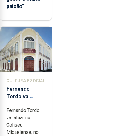
paixão”
CULTURA E SOCIAL
Fernando
Tordo vai
celebrar 60
Fernando Tordo
anos de
vai atuar no
carreira no
Coliseu
Coliseu
Micaelense, no
Micaelense