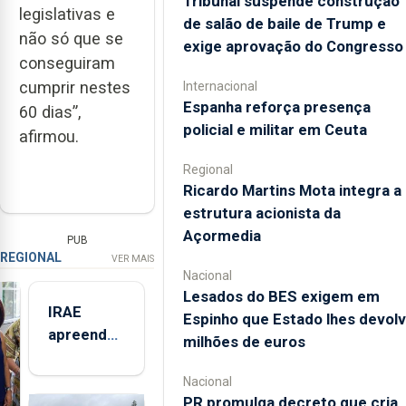
Tribunal suspende construção
legislativas e
de salão de baile de Trump e
não só que se
exige aprovação do Congresso
conseguiram
cumprir nestes
Internacional
Espanha reforça presença
60 dias”,
policial e militar em Ceuta
afirmou.
Regional
Ricardo Martins Mota integra a
estrutura acionista da
Açormedia
PUB
REGIONAL
VER MAIS
Nacional
Lesados do BES exigem em
IRAE
Espinho que Estado lhes devol
apreendeu
milhões de euros
mais de 32
toneladas
Nacional
PR promulga decreto que cria
de