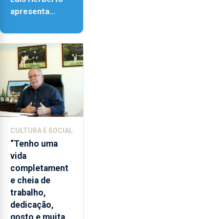
apresenta
‘Lugares da
Paisagem’
CULTURA E SOCIAL
“Tenho uma
vida
completament
e cheia de
trabalho,
dedicação,
gosto e muita