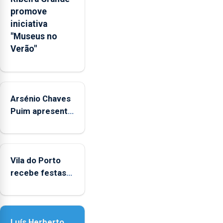
e
promove
sociais
iniciativa
junto
"Museus no
das
Verão"
crianças
Arsénio Chaves
Puim apresenta
obras na
Biblioteca de
Vila do Porto
Vila do Porto
recebe festas
em honra de
Nossa Senhora
da Assunção
Luís Herberto